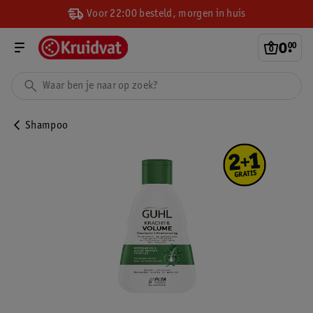
Voor 22:00 besteld, morgen in huis
0
.
00
Shampoo