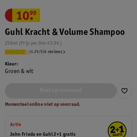
10
.
99
Guhl Kracht & Volume Shampoo
250ml
Prijs per
liter
43.96
4 reviews
(4.25/5)
Kleur
Groen & wit
Niet op voorraad
Momenteel online niet op voorraad.
Actie
John Frieda en Guhl 2+1 gratis