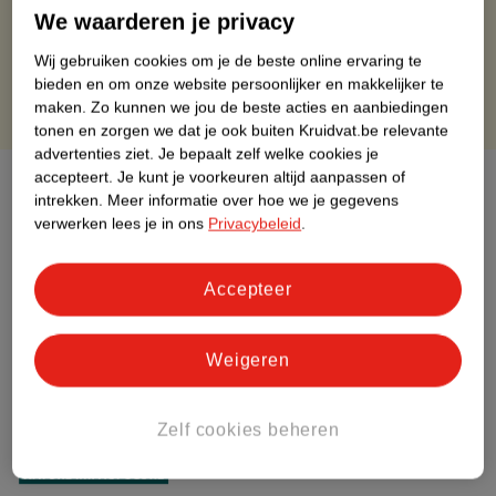
Gratis retourneren binnen 30 dagen
We waarderen je privacy
Gratis punten met je Kruidvat kaart
Wij gebruiken cookies om je de beste online ervaring te
bieden en om onze website persoonlijker en makkelijker te
maken.
Zo kunnen we jou de beste acties en aanbiedingen
tonen en zorgen we dat je ook buiten Kruidvat.be relevante
advertenties ziet.
Je bepaalt zelf welke cookies je
accepteert.
Je kunt je voorkeuren altijd aanpassen of
Over dit product
intrekken.
Meer informatie over hoe we je gegevens
verwerken lees je in ons
Privacybeleid
.
Productinformatie
Accepteer
Etiketinformatie
Weigeren
Nature Impact Score
Dit product heeft (nog) geen Nature
Impact Score.
Zelf cookies beheren
Meer informatie