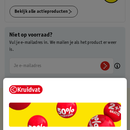
Bekijk alle actieproducten
Niet op voorraad?
Vul je e-mailadres in. We mailen je als het product er weer
is.
Je e-mailadres
Kruidvat is altijd voordelig
Gratis ophalen in de winkel
Op werkdagen voor 22:00 uur besteld, volgende dag in huis
Gratis thuisbezorgd vanaf 50.00