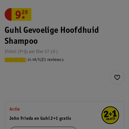
9
.
29
Guhl Gevoelige Hoofdhuid
Shampoo
250ml
Prijs per
liter
37.16
21 reviews
(4.48/5)
Actie
John Frieda en Guhl 2+1 gratis