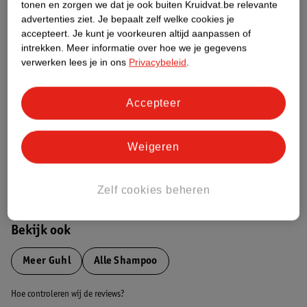
tonen en zorgen we dat je ook buiten Kruidvat.be relevante
advertenties ziet.
Je bepaalt zelf welke cookies je
Etiketinformatie
accepteert.
Je kunt je voorkeuren altijd aanpassen of
intrekken.
Meer informatie over hoe we je gegevens
verwerken lees je in ons
Privacybeleid
.
Nature Impact Score
Dit product heeft (nog) geen Nature
Accepteer
Impact Score.
Meer informatie
Weigeren
Bestel & Bezorginformatie
Zelf cookies beheren
Bekijk ook
Meer
Guhl
Alle Shampoo
Hoe controleren wij de reviews?