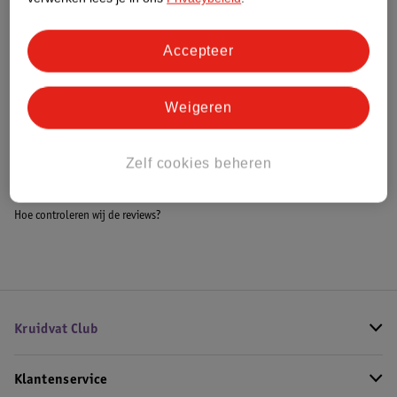
Accepteer
Bestel & Bezorginformatie
Weigeren
Bekijk ook
Zelf cookies beheren
Meer
Guess
Alle Damesparfum
Hoe controleren wij de reviews?
Kruidvat Club
Klantenservice