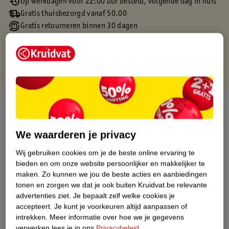
Op werkdagen voor 22:00 uur besteld, volgende dag in huis
Gratis thuisbezorgd vanaf 50.00
Gratis retourneren binnen 30 dagen
Gratis punten met je Kruidvat kaart
Over dit product
Productinformatie
We waarderen je privacy
Wij gebruiken cookies om je de beste online ervaring te
Etiketinformatie
bieden en om onze website persoonlijker en makkelijker te
maken.
Zo kunnen we jou de beste acties en aanbiedingen
tonen en zorgen we dat je ook buiten Kruidvat.be relevante
Nature Impact Score
advertenties ziet.
Je bepaalt zelf welke cookies je
Dit product heeft (nog) geen Nature
accepteert.
Je kunt je voorkeuren altijd aanpassen of
Impact Score.
intrekken.
Meer informatie over hoe we je gegevens
Meer informatie
verwerken lees je in ons
Privacybeleid
.