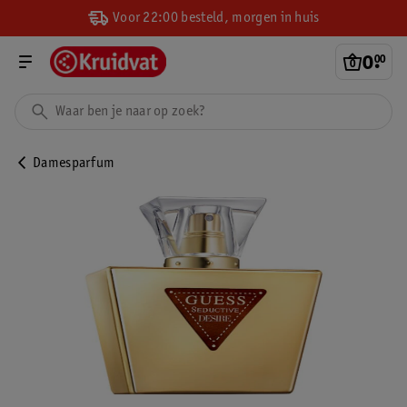
Voor 22:00 besteld, morgen in huis
0
.
00
Damesparfum