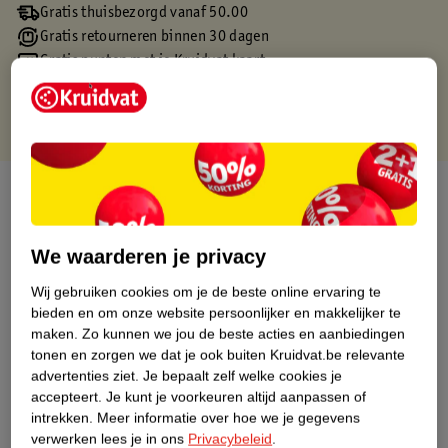
Gratis thuisbezorgd vanaf 50.00
Gratis retourneren binnen 30 dagen
Gratis punten met je Kruidvat kaart
Over dit product
Productinformatie
We waarderen je privacy
Wij gebruiken cookies om je de beste online ervaring te
Etiketinformatie
bieden en om onze website persoonlijker en makkelijker te
maken.
Zo kunnen we jou de beste acties en aanbiedingen
Nature Impact Score
tonen en zorgen we dat je ook buiten Kruidvat.be relevante
advertenties ziet.
Je bepaalt zelf welke cookies je
Dit product heeft (nog) geen Nature
accepteert.
Je kunt je voorkeuren altijd aanpassen of
Impact Score.
intrekken.
Meer informatie over hoe we je gegevens
Meer informatie
verwerken lees je in ons
Privacybeleid
.