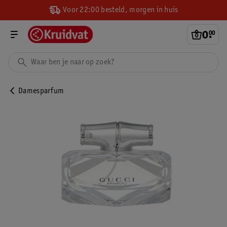
Voor 22:00 besteld, morgen in huis
0
.
00
Damesparfum