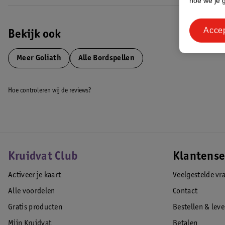
hoe we je 
Acce
Bekijk ook
Meer
Goliath
Alle Bordspellen
Hoe controleren wij de reviews?
Kruidvat Club
Klantense
Activeer je kaart
Veelgestelde vr
Alle voordelen
Contact
Gratis producten
Bestellen & lev
Mijn Kruidvat
Betalen