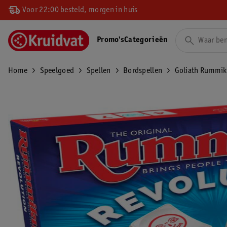
Voor 22:00 besteld, morgen in huis
Promo's
Categorieën
Home
Speelgoed
Spellen
Bordspellen
Goliath Rummik