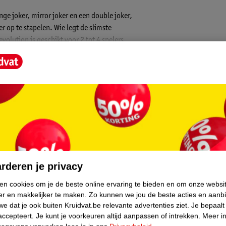
ge joker, mirror joker en een double joker,
r op te stapelen. Wie legt de slimste
volution is geschikt voor 2 tot 4 spelers
core.
rderen je privacy
ken cookies om je de beste online ervaring te bieden en om onze websi
er en makkelijker te maken.
Zo kunnen we jou de beste acties en aanb
e dat je ook buiten Kruidvat.be relevante advertenties ziet.
Je bepaalt
accepteert.
Je kunt je voorkeuren altijd aanpassen of intrekken.
Meer in