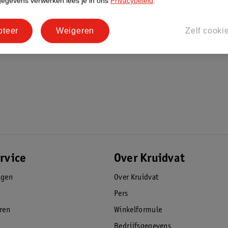
gegevens verwerken lees je in ons
Privacybeleid
.
pteer
Weigeren
Zelf cooki
rvice
Over Kruidvat
agen
Over Kruidvat
Pers
eren
Winkelformule
Bedrijfsgegevens