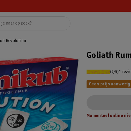
ub Revolution
Goliath Ru
1 revi
(5/5)
Geen prijs aanwezig
Momenteel online nie