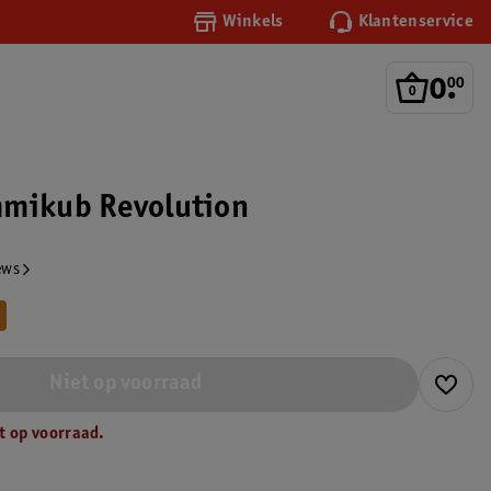
Winkels
Klantenservice
0
.
00
mmikub Revolution
ews
Niet op voorraad
t op voorraad.