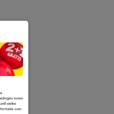
te
iedingen tonen
 zelf welke
formatie over