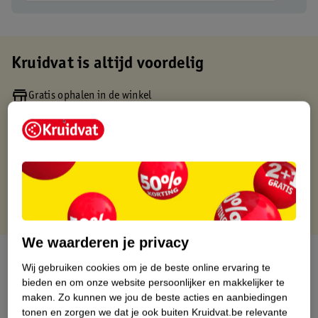
Kruidvat is altijd voordelig
Gratis ophalen in de winkel
Op werkdagen voor 22:00 uur besteld, volgende dag in huis
Gratis thuisbezorgd vanaf 50.00
Gratis retourneren binnen 30 dagen
Gratis punten met je Kruidvat kaart
We waarderen je privacy
Over dit product
Wij gebruiken cookies om je de beste online ervaring te
bieden en om onze website persoonlijker en makkelijker te
Productinformatie
maken.
Zo kunnen we jou de beste acties en aanbiedingen
tonen en zorgen we dat je ook buiten Kruidvat.be relevante