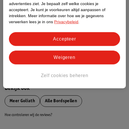
advertenties ziet.
Je bepaalt zelf welke cookies je
Etiketinformatie
accepteert.
Je kunt je voorkeuren altijd aanpassen of
intrekken.
Meer informatie over hoe we je gegevens
verwerken lees je in ons
Privacybeleid
.
Nature Impact Score
Dit product heeft (nog) geen Nature
Impact Score.
Accepteer
Meer informatie
Weigeren
Bestel & Bezorginformatie
Zelf cookies beheren
Bekijk ook
Meer
Goliath
Alle Bordspellen
Hoe controleren wij de reviews?