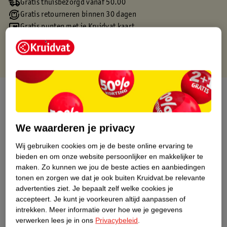
Gratis thuisbezorgd vanaf 50.00
Gratis retourneren binnen 30 dagen
Gratis punten met je Kruidvat kaart
Over dit product
Productinformatie
We waarderen je privacy
Etiketinformatie
Wij gebruiken cookies om je de beste online ervaring te
bieden en om onze website persoonlijker en makkelijker te
maken.
Zo kunnen we jou de beste acties en aanbiedingen
Nature Impact Score
tonen en zorgen we dat je ook buiten Kruidvat.be relevante
advertenties ziet.
Je bepaalt zelf welke cookies je
Dit product heeft (nog) geen Nature
accepteert.
Je kunt je voorkeuren altijd aanpassen of
Impact Score.
intrekken.
Meer informatie over hoe we je gegevens
Meer informatie
verwerken lees je in ons
Privacybeleid
.