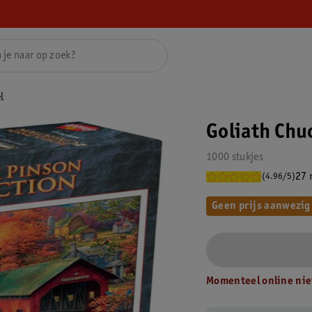
l
Goliath Chu
1000 stukjes
27 
(4.96/5)
Geen prijs aanwezig
Momenteel online nie