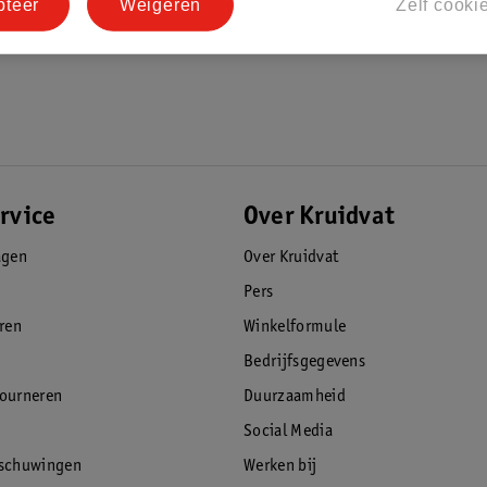
pteer
Weigeren
Zelf cooki
rvice
Over Kruidvat
agen
Over Kruidvat
Pers
eren
Winkelformule
Bedrijfsgegevens
tourneren
Duurzaamheid
Social Media
rschuwingen
Werken bij