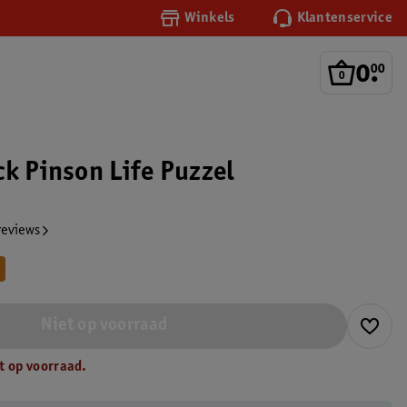
Winkels
Klantenservice
0
.
00
ck Pinson Life Puzzel
reviews
Niet op voorraad
t op voorraad.