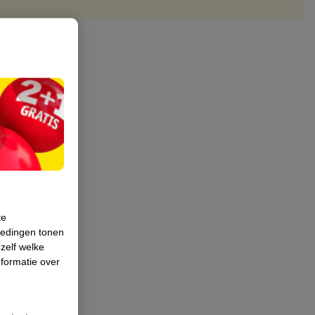
te
iedingen tonen
 zelf welke
formatie over