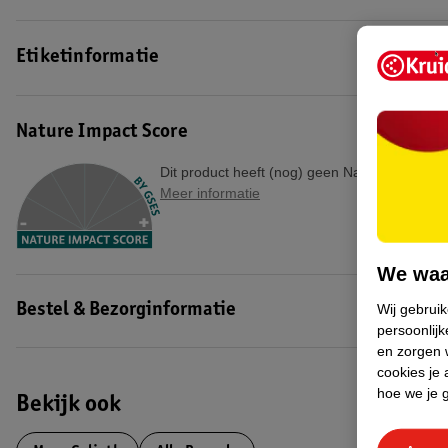
Etiketinformatie
Nature Impact Score
Dit product heeft (nog) geen Nature Impact S
Meer informatie
We waa
Wij gebrui
Bestel & Bezorginformatie
persoonlijk
en zorgen w
cookies je 
hoe we je 
Bekijk ook