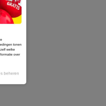
te
iedingen tonen
 zelf welke
formatie over
es beheren