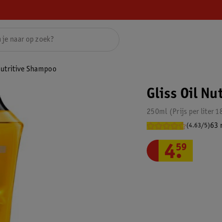
 Nutritive Shampoo
Gliss Oil N
250ml
Prijs per
liter
1
63 
(4.63/5)
4
.
59