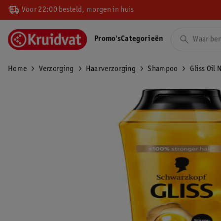
Voor 22:00 besteld, morgen in huis
Promo's
Categorieën
Home
Verzorging
Haarverzorging
Shampoo
Gliss Oil