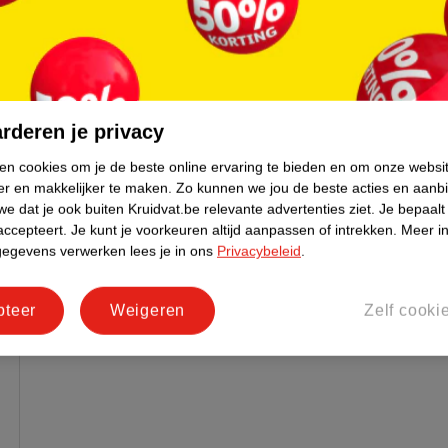
 Regelmatig gebruik stimuleert de werking.
arschubben namelijk open. Door het het
rderen je privacy
e haar beter wordt beschermd.
ken cookies om je de beste online ervaring te bieden en om onze websi
er en makkelijker te maken.
Zo kunnen we jou de beste acties en aanb
 De Oil Nutritive lijn van Gliss herstelt je
e dat je ook buiten Kruidvat.be relevante advertenties ziet.
Je bepaalt
accepteert.
Je kunt je voorkeuren altijd aanpassen of intrekken.
Meer in
gegevens verwerken lees je in ons
Privacybeleid
.
pteer
Weigeren
Zelf cooki