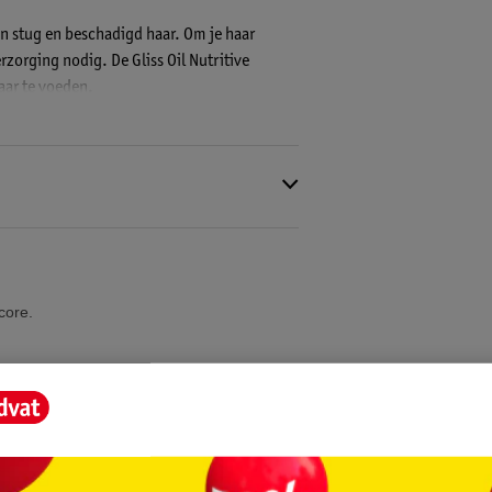
 in stug en beschadigd haar. Om je haar
rzorging nodig. De Gliss Oil Nutritive
ar te voeden.
versterkt je haar en laat het glad en
iliconenvrij en 91% van de ingrediënten is
core.
de samenstelling van voedende ingrediënten