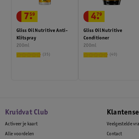
7
.
59
4
.
79
Gliss Oil Nutritive Anti-
Gliss Oil Nutritive
Klitspray
Conditioner
200ml
200ml
35
40
Kruidvat Club
Klantense
Activeer je kaart
Veelgestelde vr
Alle voordelen
Contact