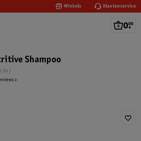
Winkels
Klantenservice
0
.
00
utritive Shampoo
8.36
reviews