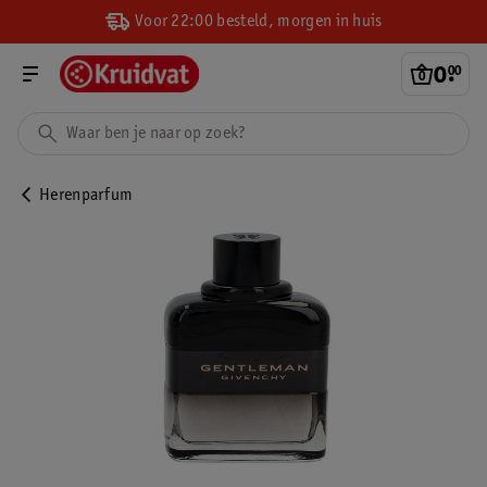
Voor 22:00 besteld, morgen in huis
0
.
00
Herenparfum