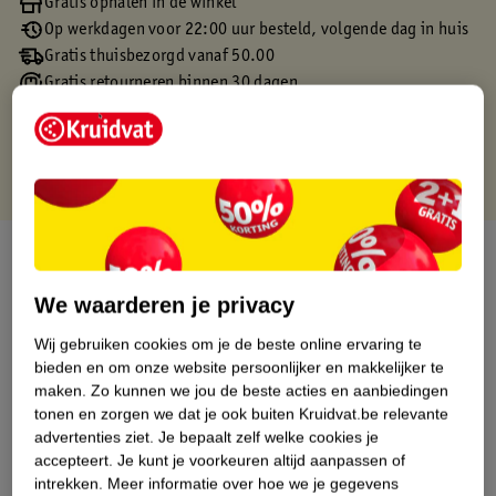
Gratis ophalen in de winkel
Op werkdagen voor 22:00 uur besteld, volgende dag in huis
Gratis thuisbezorgd vanaf 50.00
Gratis retourneren binnen 30 dagen
Gratis punten met je Kruidvat kaart
Over dit product
We waarderen je privacy
Productinformatie
Wij gebruiken cookies om je de beste online ervaring te
bieden en om onze website persoonlijker en makkelijker te
Etiketinformatie
maken.
Zo kunnen we jou de beste acties en aanbiedingen
tonen en zorgen we dat je ook buiten Kruidvat.be relevante
Nature Impact Score
advertenties ziet.
Je bepaalt zelf welke cookies je
accepteert.
Je kunt je voorkeuren altijd aanpassen of
Dit product heeft (nog) geen Nature
intrekken.
Meer informatie over hoe we je gegevens
Impact Score.