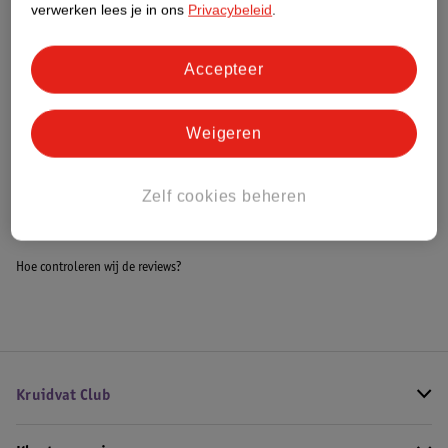
verwerken lees je in ons
Privacybeleid
.
Meer informatie
Accepteer
Bestel & Bezorginformatie
Weigeren
Bekijk ook
Zelf cookies beheren
Meer
Givenchy
Alle Herenparfum
Hoe controleren wij de reviews?
Kruidvat Club