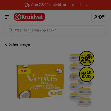
Voor 22:00 besteld, morgen in huis
0
.
00
Scheermesjes