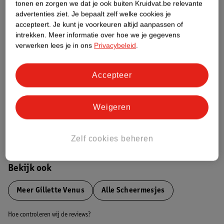
tonen en zorgen we dat je ook buiten Kruidvat.be relevante
advertenties ziet.
Je bepaalt zelf welke cookies je
Etiketinformatie
accepteert.
Je kunt je voorkeuren altijd aanpassen of
intrekken.
Meer informatie over hoe we je gegevens
verwerken lees je in ons
Privacybeleid
.
Nature Impact Score
Dit product heeft (nog) geen Nature
Accepteer
Impact Score.
Meer informatie
Weigeren
Bestel & Bezorginformatie
Zelf cookies beheren
Bekijk ook
Meer
Gillette Venus
Alle Scheermesjes
Hoe controleren wij de reviews?