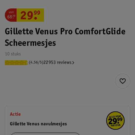
van
29
.
99
68
.
29
Gillette Venus Pro ComfortGlide
Scheermesjes
10 stuks
22953 reviews
(4.56/5)
Actie
Gillette Venus navulmesjes