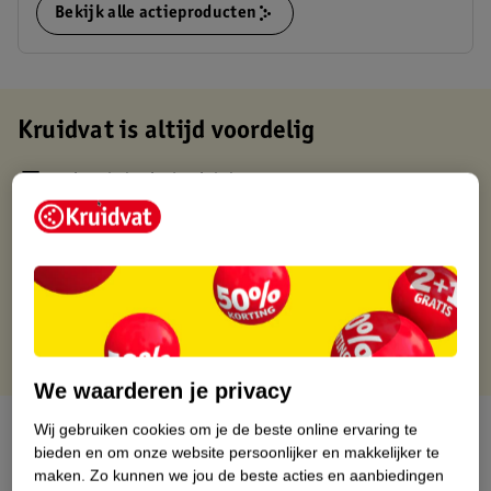
Bekijk alle actieproducten
Kruidvat is altijd voordelig
Gratis ophalen in de winkel
Op werkdagen voor 22:00 uur besteld, volgende dag in huis
Gratis thuisbezorgd vanaf 50.00
Gratis retourneren binnen 30 dagen
Gratis punten met je Kruidvat kaart
We waarderen je privacy
Over dit product
Wij gebruiken cookies om je de beste online ervaring te
bieden en om onze website persoonlijker en makkelijker te
maken.
Zo kunnen we jou de beste acties en aanbiedingen
Productinformatie