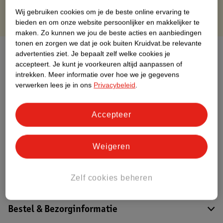
Wij gebruiken cookies om je de beste online ervaring te
bieden en om onze website persoonlijker en makkelijker te
maken.
Zo kunnen we jou de beste acties en aanbiedingen
tonen en zorgen we dat je ook buiten Kruidvat.be relevante
Over dit product
advertenties ziet.
Je bepaalt zelf welke cookies je
accepteert.
Je kunt je voorkeuren altijd aanpassen of
Productinformatie
intrekken.
Meer informatie over hoe we je gegevens
verwerken lees je in ons
Privacybeleid
.
Etiketinformatie
Accepteer
Nature Impact Score
Weigeren
Dit product heeft (nog) geen Nature
Impact Score.
Meer informatie
Zelf cookies beheren
Bestel & Bezorginformatie