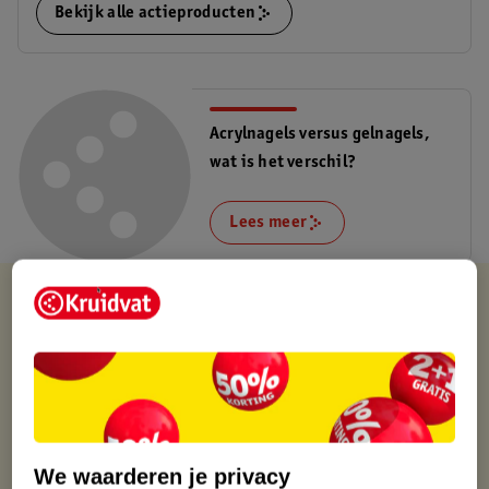
Bekijk alle actieproducten
Acrylnagels versus gelnagels,
wat is het verschil?
Lees meer
Kruidvat is altijd voordelig
Gratis ophalen in de winkel
Op werkdagen voor 22:00 uur besteld, volgende dag in huis
Gratis thuisbezorgd vanaf 50.00
Gratis retourneren binnen 30 dagen
Gratis punten met je Kruidvat kaart
We waarderen je privacy