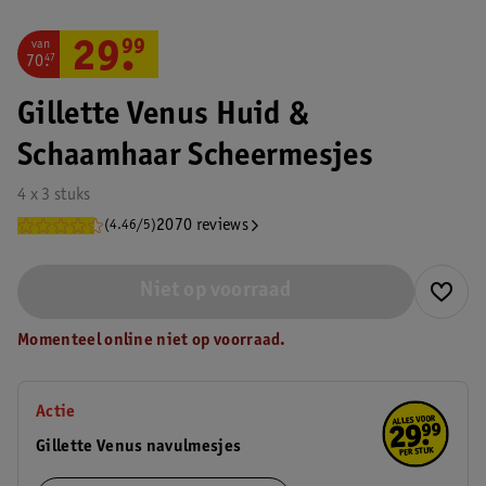
van
29
.
99
70
.
47
Gillette Venus Huid &
Schaamhaar Scheermesjes
4 x 3 stuks
2070 reviews
(4.46/5)
Niet op voorraad
Momenteel online niet op voorraad.
Actie
Gillette Venus navulmesjes