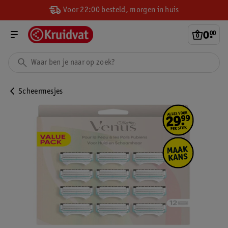
Voor 22:00 besteld, morgen in huis
0
.
00
Scheermesjes