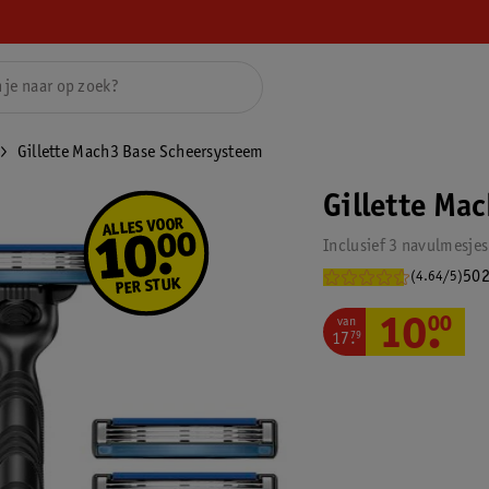
Gillette Mach3 Base Scheersysteem
Gillette Ma
Inclusief 3 navulmesjes
502
(4.64/5)
van
10
.
00
17
.
79