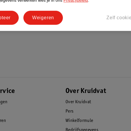
gegevens verwerken lees je in ons
Privacybeleid
.
pteer
Weigeren
Zelf cooki
rvice
Over Kruidvat
agen
Over Kruidvat
Pers
eren
Winkelformule
Bedrijfsgegevens