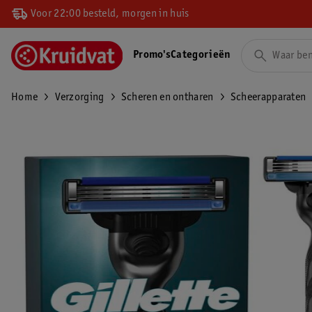
Voor 22:00 besteld, morgen in huis
Promo's
Categorieën
Home
Verzorging
Scheren en ontharen
Scheerapparaten