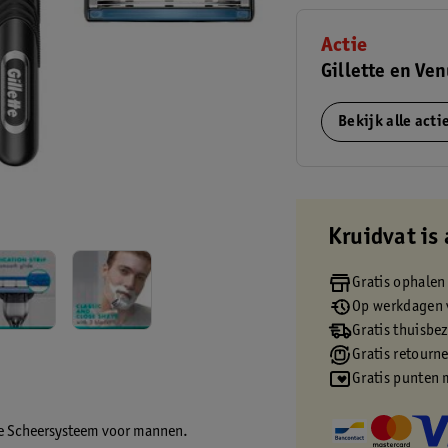
Actie
Gillette en Ve
Bekijk alle act
Kruidvat is 
Gratis ophalen
Op werkdagen v
Gratis thuisbe
Gratis retourn
Gratis punten 
ase Scheersysteem voor mannen.