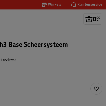
Winkels
Klantenservice
0
.
00
ch3 Base Scheersysteem
1 reviews