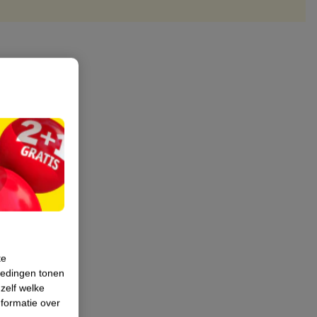
te
iedingen tonen
 zelf welke
formatie over