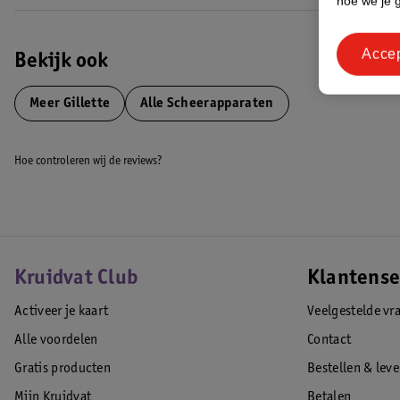
hoe we je 
Acce
Bekijk ook
Meer
Gillette
Alle Scheerapparaten
Hoe controleren wij de reviews?
Kruidvat Club
Klantense
Activeer je kaart
Veelgestelde vr
Alle voordelen
Contact
Gratis producten
Bestellen & lev
Mijn Kruidvat
Betalen