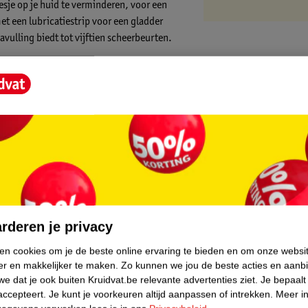
sje op je huid te verminderen, voor een
t een lubricatiestrip voor een gladder
vulling biedt tot vijftien scheerbeurten.
e je huid voorbereidt op het scheren en het
 een gladde scheerbeurt
core.
, voor een comfortabele en gladde
rderen je privacy
ken cookies om je de beste online ervaring te bieden en om onze websi
er en makkelijker te maken.
Zo kunnen we jou de beste acties en aanb
e dat je ook buiten Kruidvat.be relevante advertenties ziet.
Je bepaalt
accepteert.
Je kunt je voorkeuren altijd aanpassen of intrekken.
Meer in