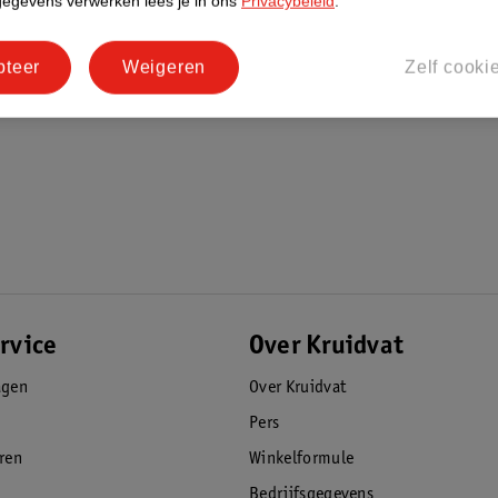
gegevens verwerken lees je in ons
Privacybeleid
.
pteer
Weigeren
Zelf cooki
rvice
Over Kruidvat
agen
Over Kruidvat
Pers
eren
Winkelformule
Bedrijfsgegevens