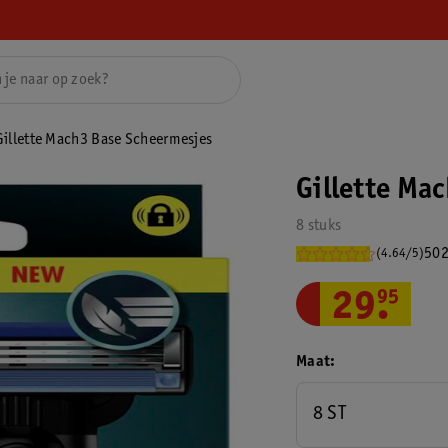
Gillette Mach3 Base Scheermesjes
Gillette Ma
8 stuks
502
(4.64/5)
29
.
95
Maat
8 ST