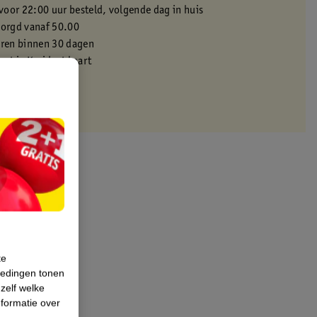
oor 22:00 uur besteld, volgende dag in huis
zorgd vanaf 50.00
eren binnen 30 dagen
met je Kruidvat kaart
te
iedingen tonen
 zelf welke
formatie over