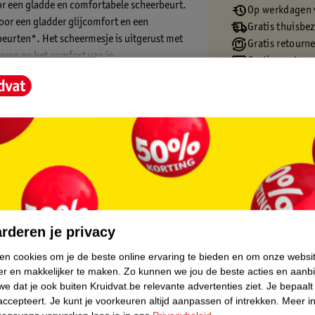
or een gladde en comfortabele scheerbeurt.
Op werkdagen v
oor een gladder glijcomfort en een
Gratis thuisbe
rbeurten*. Het scheermesje is uitgerust met
Gratis retourn
eren en het comfort van je
Gratis punten 
 een gladde scheerbeurt
, voor een comfortabele en gladde
core.
rderen je privacy
ken cookies om je de beste online ervaring te bieden en om onze websi
er en makkelijker te maken.
Zo kunnen we jou de beste acties en aanb
e dat je ook buiten Kruidvat.be relevante advertenties ziet.
Je bepaalt
accepteert.
Je kunt je voorkeuren altijd aanpassen of intrekken.
Meer in