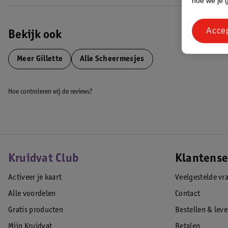
hoe we je 
Acce
Bekijk ook
Meer
Gillette
Alle Scheermesjes
Hoe controleren wij de reviews?
Kruidvat Club
Klantense
Activeer je kaart
Veelgestelde vr
Alle voordelen
Contact
Gratis producten
Bestellen & lev
Mijn Kruidvat
Betalen