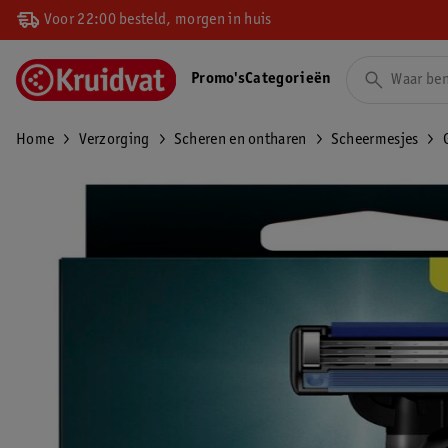
Voor 22:00 besteld, morgen in huis
Promo's
Categorieën
Home
Verzorging
Scheren en ontharen
Scheermesjes