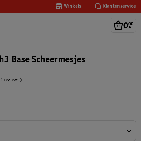
Winkels
Klantenservice
0
.
00
ch3 Base Scheermesjes
1 reviews