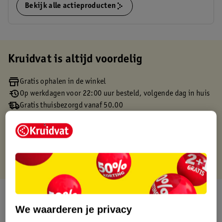
Bekijk alle actieproducten
Kruidvat is altijd voordelig
Gratis ophalen in de winkel
Op werkdagen voor 22:00 uur besteld, volgende dag in huis
Gratis thuisbezorgd vanaf 50.00
Gratis retourneren binnen 30 dagen
Gratis punten met je Kruidvat kaart
Over dit product
We waarderen je privacy
Productinformatie