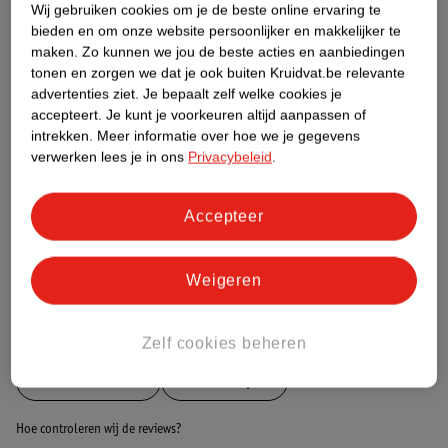
Wij gebruiken cookies om je de beste online ervaring te
bieden en om onze website persoonlijker en makkelijker te
Etiketinformatie
maken.
Zo kunnen we jou de beste acties en aanbiedingen
tonen en zorgen we dat je ook buiten Kruidvat.be relevante
advertenties ziet.
Je bepaalt zelf welke cookies je
Nature Impact Score
accepteert.
Je kunt je voorkeuren altijd aanpassen of
intrekken.
Meer informatie over hoe we je gegevens
Dit product heeft (nog) geen Nature
verwerken lees je in ons
Privacybeleid
.
Impact Score.
Meer informatie
Accepteer
Bestel & Bezorginformatie
Weigeren
Bekijk ook
Zelf cookies beheren
Meer
Ultra Doux
Alle Shampoo
Hoe controleren wij de reviews?