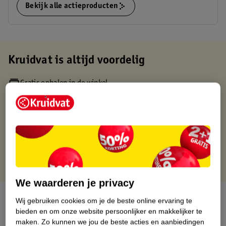
Bekijk alle actieproducten
Kruidvat is altijd voordelig
Gratis ophalen in de winkel
Op werkdagen voor 22:00 uur besteld, volgende dag in huis
Gratis thuisbezorgd vanaf 50.00
Gratis retourneren binnen 30 dagen
Gratis punten met je Kruidvat kaart
We waarderen je privacy
Over dit product
Wij gebruiken cookies om je de beste online ervaring te
bieden en om onze website persoonlijker en makkelijker te
Productinformatie
maken.
Zo kunnen we jou de beste acties en aanbiedingen