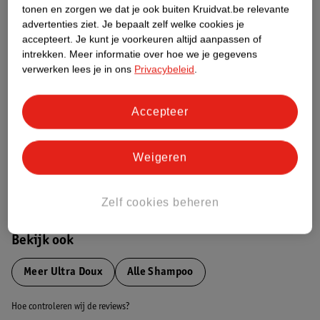
tonen en zorgen we dat je ook buiten Kruidvat.be relevante
advertenties ziet.
Je bepaalt zelf welke cookies je
Etiketinformatie
accepteert.
Je kunt je voorkeuren altijd aanpassen of
intrekken.
Meer informatie over hoe we je gegevens
verwerken lees je in ons
Privacybeleid
.
Nature Impact Score
Dit product heeft (nog) geen Nature
Accepteer
Impact Score.
Meer informatie
Weigeren
Bestel & Bezorginformatie
Zelf cookies beheren
Bekijk ook
Meer
Ultra Doux
Alle Shampoo
Hoe controleren wij de reviews?