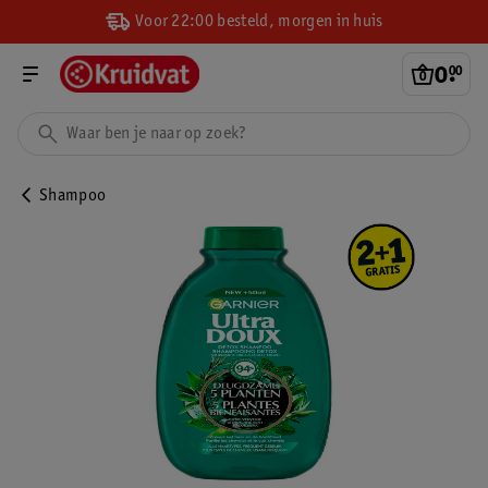
Voor 22:00 besteld, morgen in huis
0
.
00
Shampoo