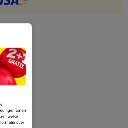
te
iedingen tonen
 zelf welke
formatie over