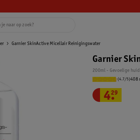
er
Garnier SkinActive Micellair Reinigingswater
Garnier Ski
200ml - Gevoelige huid
408 
(4.7/5)
4
.
29