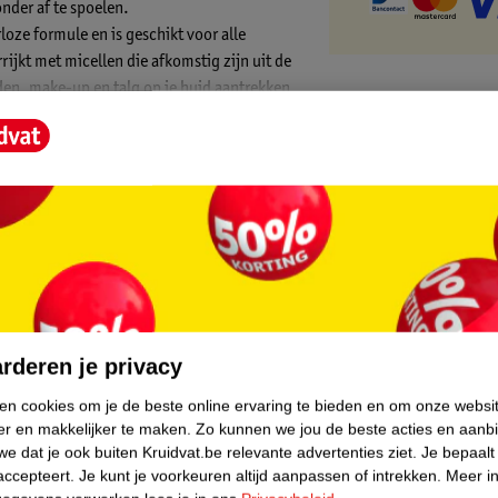
onder af te spoelen.
loze formule en is geschikt voor alle
rijkt met micellen die afkomstig zijn uit de
den, make-up en talg op je huid aantrekken
 over je gezicht
core.
beste gebruikt:
rderen je privacy
ken cookies om je de beste online ervaring te bieden en om onze websi
ater aan op je ogen.
er en makkelijker te maken.
Zo kunnen we jou de beste acties en aanb
en over je wimpers te bewegen.
e dat je ook buiten Kruidvat.be relevante advertenties ziet.
Je bepaalt
eken. Herhaal dit totdat je oogleden en
accepteert.
Je kunt je voorkeuren altijd aanpassen of intrekken.
Meer in