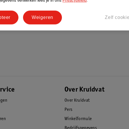
gegevens verwerken lees je in ons
Privacybeleid
.
gingswater over je gehele gezicht. Begin aan
 en eindig met je hals. Maak de juiste
pteer
Weigeren
Zelf cooki
van je neus richting je oren. Gebruik iets
rvice
Over Kruidvat
agen
Over Kruidvat
Pers
eren
Winkelformule
Bedrijfsgegevens