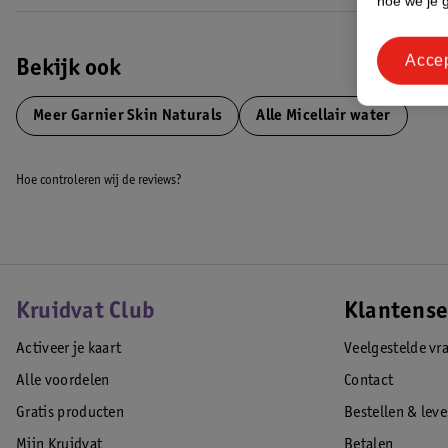
hoe we je 
4:
Reinig je gezichtshuid
Haal het wattenschijfje met micellair reini
de buitenkant rondom je gezicht, ga dan richting je wangen, voorhoofd
Acce
beweging: van je hals, naar de bovenkant van je gezicht, en vervolgens 
Bekijk ook
meer druk op je T-zone: voorhoofd, neus en kin.
EAN code:3600542382892
Meer
Garnier Skin Naturals
Alle Micellair water
Hoe controleren wij de reviews?
Kruidvat Club
Klantense
Activeer je kaart
Veelgestelde vr
Alle voordelen
Contact
Gratis producten
Bestellen & lev
Mijn Kruidvat
Betalen