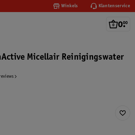
Winkels
Klantenservice
0
.
00
nActive Micellair Reinigingswater
reviews