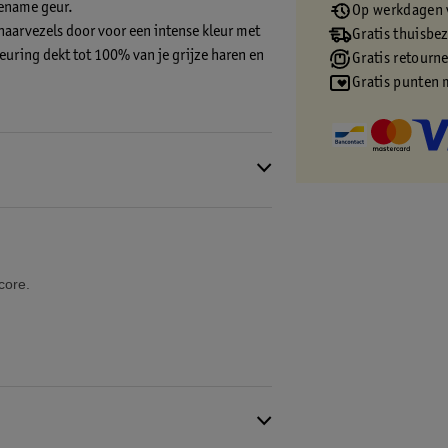
gename geur.
Op werkdagen v
e haarvezels door voor een intense kleur met
Gratis thuisbe
euring dekt tot 100% van je grijze haren en
Gratis retourn
Gratis punten 
urresultaat te bereiken. Daarnaast verbetert
drie keer glanzender haar*.
hte textuur van het kleurmengsel dat niet
 na de verzorgende behandeling natuurlijk
r meerdere applicaties. Gebruik het om je
core.
Crèmekleuring:
ur