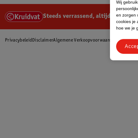
Wij gebrui
persoonlijk
en zorgen w
Steeds verrassend, altijd voordelig
cookies je 
hoe we je 
Privacybeleid
Disclaimer
Algemene Verkoopvoorwaarden
Zel
Acce