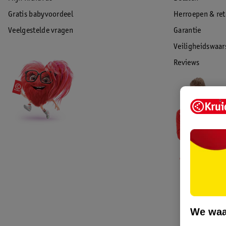
Gratis babyvoordeel
Herroepen & re
Veelgestelde vragen
Garantie
Veiligheidswaa
Reviews
We waa