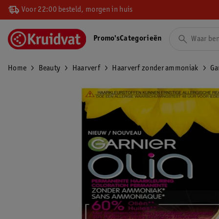
Voor 22:00 besteld, morgen in huis
Promo's
Categorieën
Home
Beauty
Haarverf
Haarverf zonder ammoniak
Ga