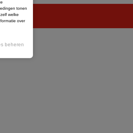
te
iedingen tonen
 zelf welke
formatie over
es beheren