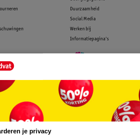
tourneren
Duurzaamheid
Social Media
rschuwingen
Werken bij
Informatiepagina's
rderen je privacy