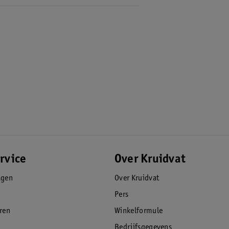
e ontwikkelcrème, de nabehandeling, de
rvice
Over Kruidvat
agen
Over Kruidvat
Pers
eren
Winkelformule
Bedrijfsgegevens