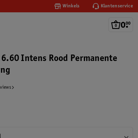
Winkels
Klantenservice
0
.
00
a 6.60 Intens Rood Permanente
ing
eviews
d