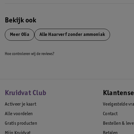
• Een langhoudende, intense en gelijkmatige kleur vol glans
Wat zit er in de verpakking?
Bekijk ook
in de verpakking van Olia vind je vijf componenten: de kleurcrème, d
gebruiksaanwijzingen en een paar handschoenen.
Meer
Olia
Alle Haarverf zonder ammoniak
*Instrumentele tests.
Hoe controleren wij de reviews?
EAN code:3600541237070
Kruidvat Club
Klantense
Activeer je kaart
Veelgestelde vr
Alle voordelen
Contact
Gratis producten
Bestellen & lev
Mijn Kruidvat
Betalen