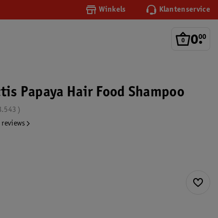
Winkels
Klantenservice
0
.
00
ctis Papaya Hair Food Shampoo
8.543
 reviews