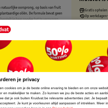
natuurlijke oorsprong, op basis van fruit
Gratis ophalen
 plantaardige oliën. De formule bevat geen
Op werkdagen v
herstelt je haar zonder het te verzwaren.
Gratis thuisbe
Gratis retourn
Gratis punten 
urstoffen en additieven)
core.
rderen je privacy
rsprong.
ken cookies om je de beste online ervaring te bieden en om onze websi
er en makkelijker te maken.
Zo kunnen we jou de beste acties en aanb
e dat je ook buiten Kruidvat.be relevante advertenties ziet.
Je bepaalt
accepteert.
Je kunt je voorkeuren altijd aanpassen of intrekken.
Meer in