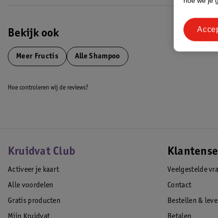
hoe we je 
Acce
Bekijk ook
Meer
Fructis
Alle Shampoo
Hoe controleren wij de reviews?
Kruidvat Club
Klantense
Activeer je kaart
Veelgestelde vr
Alle voordelen
Contact
Gratis producten
Bestellen & lev
Mijn Kruidvat
Betalen