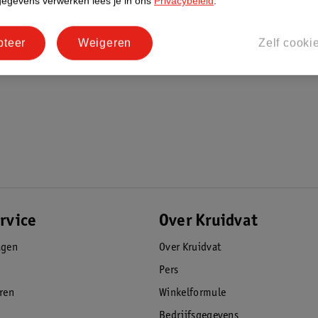
gegevens verwerken lees je in ons
Privacybeleid
.
pteer
Weigeren
Zelf cooki
rvice
Over Kruidvat
agen
Over Kruidvat
Pers
eren
Winkelformule
Bedrijfsgegevens