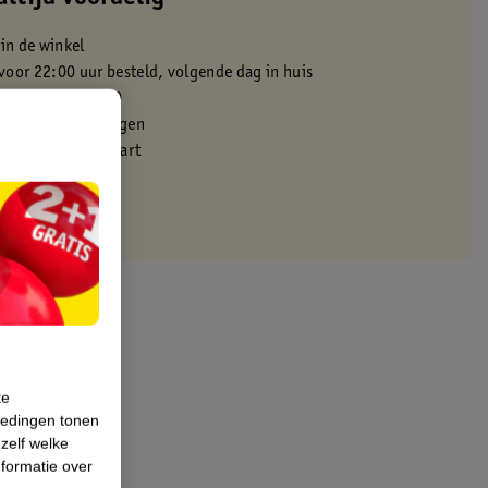
 in de winkel
oor 22:00 uur besteld, volgende dag in huis
zorgd vanaf 50.00
eren binnen 30 dagen
met je Kruidvat kaart
te
iedingen tonen
 zelf welke
formatie over