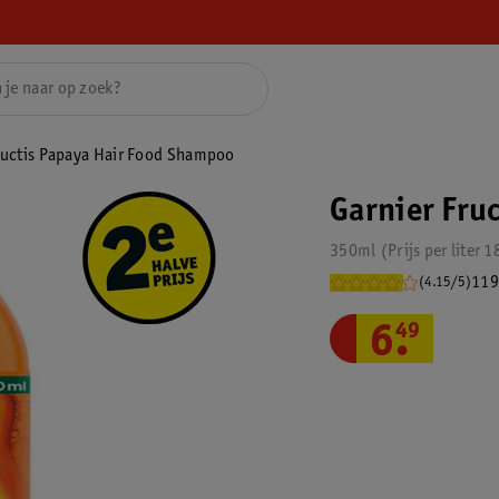
ructis Papaya Hair Food Shampoo
Garnier Fru
350ml
Prijs per
liter
1
119
(4.15/5)
6
.
49