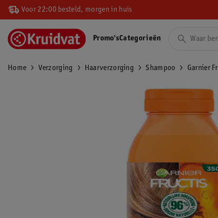
Voor 22:00 besteld, morgen in huis
Promo's
Categorieën
Home
Verzorging
Haarverzorging
Shampoo
Garnier F