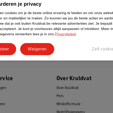
rderen je privacy
 serum
ken cookies om je de beste online ervaring te bieden en om onze websi
er en makkelijker te maken.
Zo kunnen we jou de beste acties en aanb
e dat je ook buiten Kruidvat.be relevante advertenties ziet.
Je bepaalt
accepteert.
Je kunt je voorkeuren altijd aanpassen of intrekken.
Meer in
gegevens verwerken lees je in ons
Privacybeleid
.
F50+ Ceramide Protect Face Serum?
oed door om het zonbeschermingsproduct
pteer
Weigeren
Zelf cooki
e zon de ultralichte textuur royaal en in een
en. Onvoldoende hoeveelheid product
g opnieuw aanbrengt om de bescherming te
ren of afdrogen. Overmatige blootstelling
rvice
Over Kruidvat
n, bij contact dien je onmiddellijk en
agen
Over Kruidvat
Pers
eren
Winkelformule
le impact van haar producten te verminderen
Bedrijfsgegevens