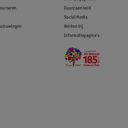
- en gebruiksfase.
tourneren
Duurzaamheid
ule werd vergeleken met 7 dagelijkse
Social Media
rschuwingen
Werken bij
Informatiepagina's