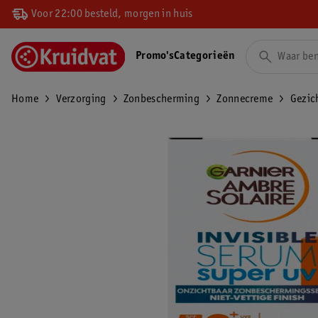
Voor 22:00 besteld, morgen in huis
Promo's
Categorieën
Home
Verzorging
Zonbescherming
Zonnecreme
Gezic