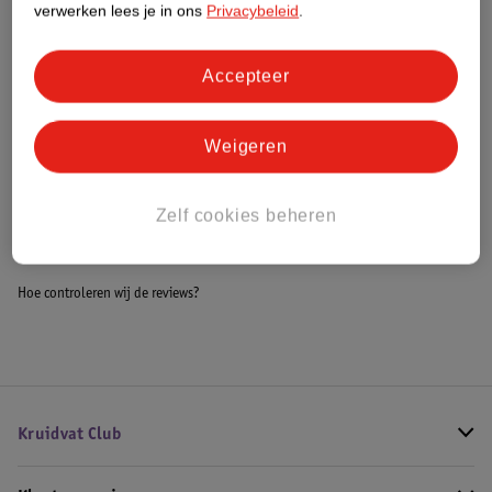
verwerken lees je in ons
Privacybeleid
.
Meer informatie
Accepteer
Bestel & Bezorginformatie
Weigeren
Bekijk ook
Zelf cookies beheren
Meer
Fujifilm
Alle Instax fotopapier
Hoe controleren wij de reviews?
Kruidvat Club