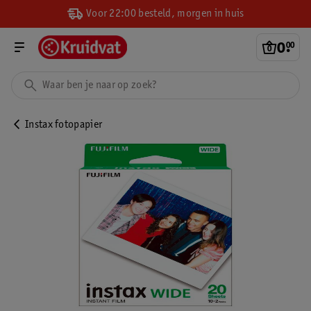
Voor 22:00 besteld, morgen in huis
0
.
00
Instax fotopapier