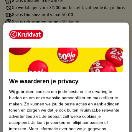
Gratis ophalen in de winkel
Op werkdagen voor 22:00 uur besteld, volgende dag in huis
Gratis thuisbezorgd vanaf 50.00
Gratis retourneren binnen 30 dagen
Gratis punten met je Kruidvat kaart
Over dit product
We waarderen je privacy
Productinformatie
Wij gebruiken cookies om je de beste online ervaring te
bieden en om onze website persoonlijker en makkelijker te
Etiketinformatie
maken.
Zo kunnen we jou de beste acties en aanbiedingen
tonen en zorgen we dat je ook buiten Kruidvat.be relevante
Nature Impact Score
advertenties ziet.
Je bepaalt zelf welke cookies je
accepteert.
Je kunt je voorkeuren altijd aanpassen of
Dit product heeft (nog) geen Nature
intrekken.
Meer informatie over hoe we je gegevens
Impact Score.