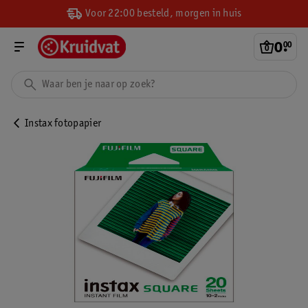
Voor 22:00 besteld, morgen in huis
0
.
00
Instax fotopapier