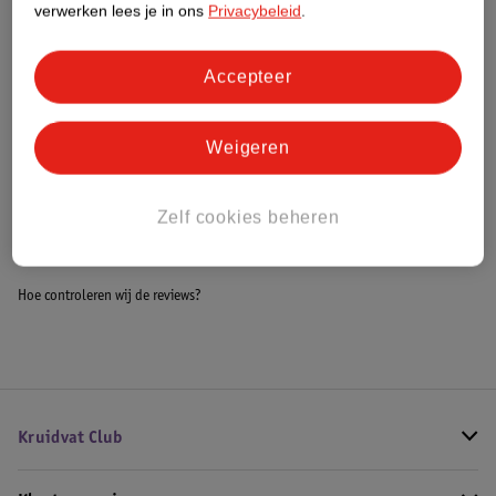
verwerken lees je in ons
Privacybeleid
.
Meer informatie
Accepteer
Bestel & Bezorginformatie
Weigeren
Bekijk ook
Zelf cookies beheren
Meer
Fujifilm
Alle Instax fotopapier
Hoe controleren wij de reviews?
Kruidvat Club