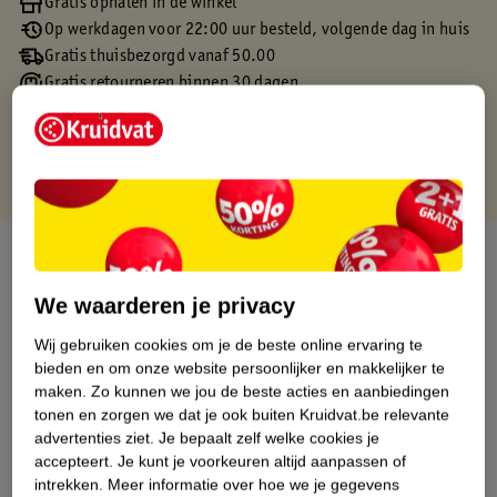
Gratis ophalen in de winkel
Op werkdagen voor 22:00 uur besteld, volgende dag in huis
Gratis thuisbezorgd vanaf 50.00
Gratis retourneren binnen 30 dagen
Gratis punten met je Kruidvat kaart
Over dit product
We waarderen je privacy
Productinformatie
Wij gebruiken cookies om je de beste online ervaring te
bieden en om onze website persoonlijker en makkelijker te
Etiketinformatie
maken.
Zo kunnen we jou de beste acties en aanbiedingen
tonen en zorgen we dat je ook buiten Kruidvat.be relevante
Nature Impact Score
advertenties ziet.
Je bepaalt zelf welke cookies je
accepteert.
Je kunt je voorkeuren altijd aanpassen of
Dit product heeft (nog) geen Nature
intrekken.
Meer informatie over hoe we je gegevens
Impact Score.