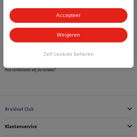
Accepteer
Bestel & Bezorginformatie
Weigeren
Bekijk ook
Zelf cookies beheren
Meer
Fujifilm
Alle Instax camera's
Hoe controleren wij de reviews?
Kruidvat Club
Klantenservice