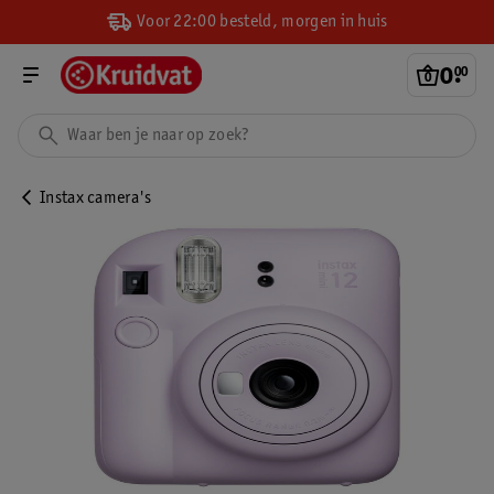
Voor 22:00 besteld, morgen in huis
0
.
00
Instax camera's