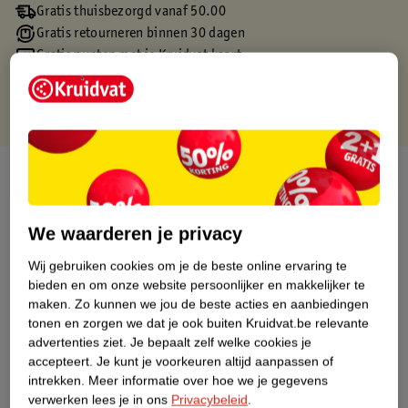
Gratis thuisbezorgd vanaf 50.00
Gratis retourneren binnen 30 dagen
Gratis punten met je Kruidvat kaart
Over dit product
Productinformatie
We waarderen je privacy
Wij gebruiken cookies om je de beste online ervaring te
Etiketinformatie
bieden en om onze website persoonlijker en makkelijker te
maken.
Zo kunnen we jou de beste acties en aanbiedingen
Nature Impact Score
tonen en zorgen we dat je ook buiten Kruidvat.be relevante
advertenties ziet.
Je bepaalt zelf welke cookies je
Dit product heeft (nog) geen Nature
accepteert.
Je kunt je voorkeuren altijd aanpassen of
Impact Score.
intrekken.
Meer informatie over hoe we je gegevens
Meer informatie
verwerken lees je in ons
Privacybeleid
.