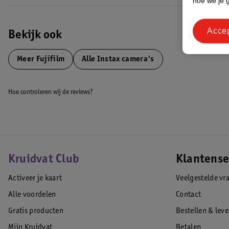
hoe we je 
Acce
Bekijk ook
Meer
Fujifilm
Alle Instax camera's
Hoe controleren wij de reviews?
Kruidvat Club
Klantense
Activeer je kaart
Veelgestelde vr
Alle voordelen
Contact
Gratis producten
Bestellen & lev
Mijn Kruidvat
Betalen