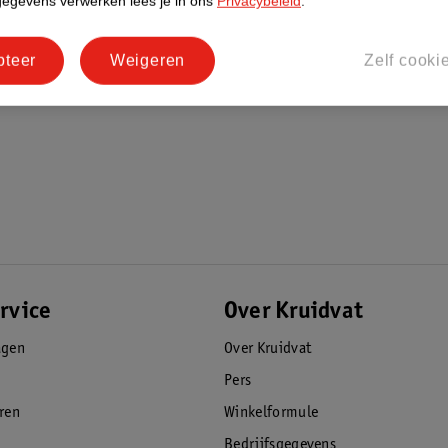
gegevens verwerken lees je in ons
Privacybeleid
.
pteer
Weigeren
Zelf cooki
rvice
Over Kruidvat
agen
Over Kruidvat
Pers
eren
Winkelformule
Bedrijfsgegevens