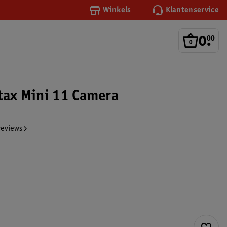
Winkels
Klantenservice
0
.
00
stax Mini 11 Camera
reviews