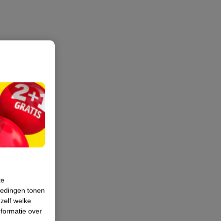
te
iedingen tonen
 zelf welke
formatie over