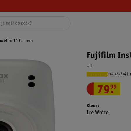
tax Mini 11 Camera
Fujifilm In
wit
41 
(4.46/5)
79
.
99
Kleur
Ice White