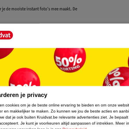
r je de mooiste instant foto’s mee maakt. De
 meer in de achtergrond, want dankzij de
ichting. Maak het perfecte plaatje met
van de lens te trekken om de selfie-lens te
iegel en klikken maar.
core.
rderen je privacy
ken cookies om je de beste online ervaring te bieden en om onze websi
er en makkelijker te maken.
Zo kunnen we jou de beste acties en aanb
e dat je ook buiten Kruidvat.be relevante advertenties ziet.
Je bepaalt
accepteert.
Je kunt je voorkeuren altijd aanpassen of intrekken.
Meer in