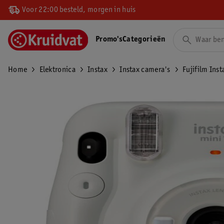
Voor 22:00 besteld, morgen in huis
Promo's
Categorieën
Home
Elektronica
Instax
Instax camera's
Fujifilm Ins