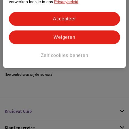
verwerken lees je in ons
Privacybeleid
.
Meer informatie
Accepteer
Bestel & Bezorginformatie
Weigeren
Bekijk ook
Zelf cookies beheren
Meer
Fujifilm
Alle Instax camera's
Hoe controleren wij de reviews?
Kruidvat Club
Klantenservice