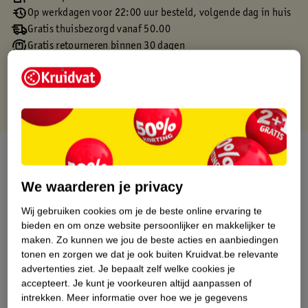
Op werkdagen voor 22:00 uur besteld, volgende dag in huis
Gratis thuisbezorgd vanaf 50.00
Gratis retourneren binnen 30 dagen
Gratis punten met je Kruidvat kaart
Over dit product
Productinformatie
We waarderen je privacy
Wij gebruiken cookies om je de beste online ervaring te
Etiketinformatie
bieden en om onze website persoonlijker en makkelijker te
maken.
Zo kunnen we jou de beste acties en aanbiedingen
tonen en zorgen we dat je ook buiten Kruidvat.be relevante
Nature Impact Score
advertenties ziet.
Je bepaalt zelf welke cookies je
accepteert.
Je kunt je voorkeuren altijd aanpassen of
Dit product heeft (nog) geen Nature
intrekken.
Meer informatie over hoe we je gegevens
Impact Score.