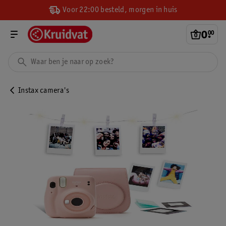
Voor 22:00 besteld, morgen in huis
0
.
00
Instax camera's