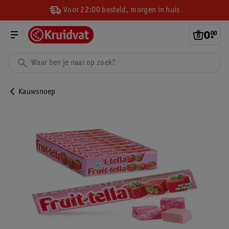
Voor 22:00 besteld, morgen in huis
0
.
00
Kauwsnoep