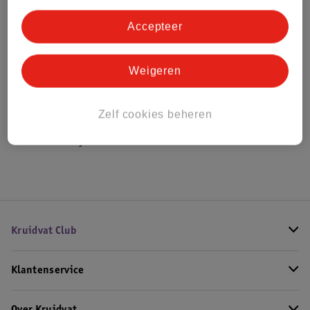
Bestel & Bezorginformatie
Accepteer
Weigeren
Bekijk ook
Meer
Fruit-tella
Alle Kauwsnoep
Zelf cookies beheren
Hoe controleren wij de reviews?
Kruidvat Club
Klantenservice