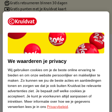
Gratis retourneren binnen 30 dagen
Gratis punten met je Kruidvat kaart
Over dit product
Productinformatie
We waarderen je privacy
Etiketinformatie
Wij gebruiken cookies om je de beste online ervaring te
bieden en om onze website persoonlijker en makkelijker te
maken.
Zo kunnen we jou de beste acties en aanbiedingen
Nature Impact Score
tonen en zorgen we dat je ook buiten Kruidvat.be relevante
Dit product heeft (nog) geen Nature
advertenties ziet.
Je bepaalt zelf welke cookies je
Impact Score.
accepteert.
Je kunt je voorkeuren altijd aanpassen of
Meer informatie
intrekken.
Meer informatie over hoe we je gegevens
verwerken lees je in ons
Privacybeleid
.