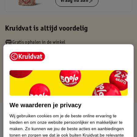
Vraag nu aan
Kruidvat is altijd voordelig
Gratis ophalen in de winkel
Op werkdagen voor 22:00 uur besteld, volgende dag in huis
Gratis thuisbezorgd vanaf 50.00
Gratis retourneren binnen 30 dagen
Gratis punten met je Kruidvat kaart
We waarderen je privacy
Over dit product
Wij gebruiken cookies om je de beste online ervaring te
bieden en om onze website persoonlijker en makkelijker te
Productinformatie
maken.
Zo kunnen we jou de beste acties en aanbiedingen
tonen en zorgen we dat je ook buiten Kruidvat.be relevante