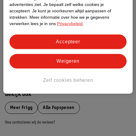
advertenties ziet.
Je bepaalt zelf welke cookies je
Etiketinformatie
accepteert.
Je kunt je voorkeuren altijd aanpassen of
intrekken.
Meer informatie over hoe we je gegevens
verwerken lees je in ons
Privacybeleid
.
Nature Impact Score
Dit product heeft (nog) geen Nature
Impact Score.
Accepteer
Meer informatie
Weigeren
Bestel & Bezorginformatie
Zelf cookies beheren
Bekijk ook
Meer
Frigg
Alle Fopspenen
Hoe controleren wij de reviews?