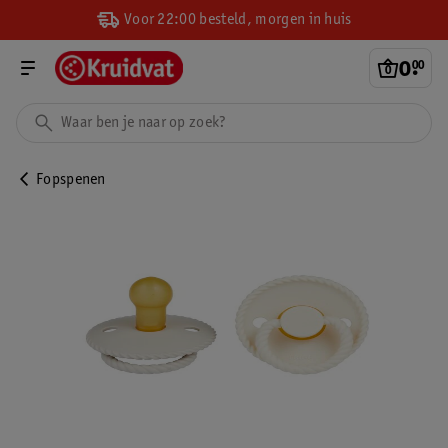
Voor 22:00 besteld, morgen in huis
0
.
00
Fopspenen