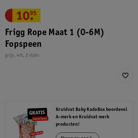
10
.
95
Frigg Rope Maat 1 (0-6M)
Fopspeen
grijs, wit, 2 stuks
Kruidvat Baby KadoBox boordevol
A-merk en Kruidvat merk
producten!