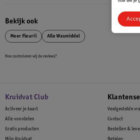
hoe we je 
Acce
Bekijk ook
Meer
Fleuril
Alle Wasmiddel
Hoe controleren wij de reviews?
Kruidvat Club
Klantense
Activeer je kaart
Veelgestelde vr
Alle voordelen
Contact
Gratis producten
Bestellen & lev
Mijn Kruidvat
Betalen