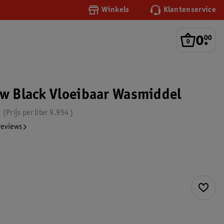
Winkels
Klantenservice
0
.
00
ew Black Vloeibaar Wasmiddel
n
Prijs per
liter
9.954
reviews