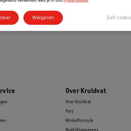
gegevens verwerken lees je in ons
Privacybeleid
.
pteer
Weigeren
Zelf cooki
rvice
Over Kruidvat
agen
Over Kruidvat
Pers
eren
Winkelformule
Bedrijfsgegevens