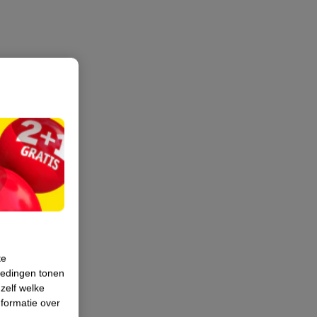
te
iedingen tonen
 zelf welke
formatie over