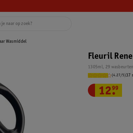
baar Wasmiddel
Fleuril Ren
1305ml, 29 wasbeurte
37 
(4.27/5)
12
.
99