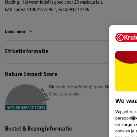
kleding. Het wasmiddel is goed voor 29 wasbeurten.
EAN code:5410091776961,5410091772796
Lees meer
Etiketinformatie
Nature Impact Score
Dit product heeft (nog) geen Nature Impact S
Meer informatie
We waa
Wij gebrui
persoonlijk
en zorgen w
Bestel & Bezorginformatie
cookies je 