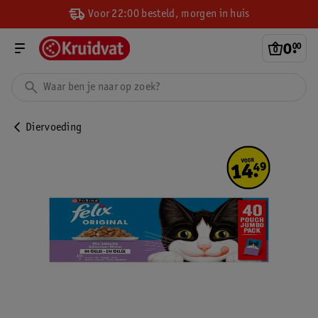
Voor 22:00 besteld, morgen in huis
0
.
00
Diervoeding