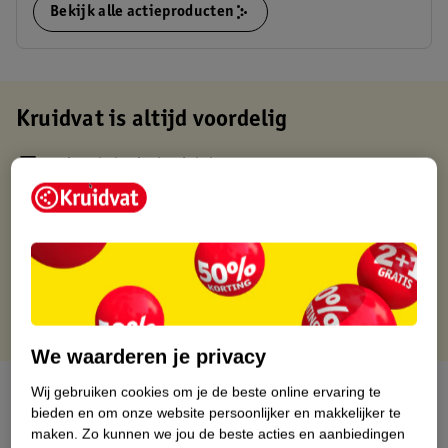
Bekijk alle actieproducten
Kruidvat is altijd voordelig
Gratis ophalen in de winkel
Op werkdagen voor 22:00 uur besteld, volgende dag in huis
Gratis thuisbezorgd vanaf 50.00
Gratis retourneren binnen 30 dagen
Gratis punten met je Kruidvat kaart
We waarderen je privacy
Over dit product
Wij gebruiken cookies om je de beste online ervaring te
bieden en om onze website persoonlijker en makkelijker te
maken.
Zo kunnen we jou de beste acties en aanbiedingen
Productinformatie