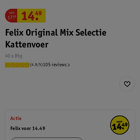
van
14
.
49
17
.
49
Felix Original Mix Selectie
Kattenvoer
40 x 85g
105 reviews
(4.9/5)
Actie
Felix voor 14.49