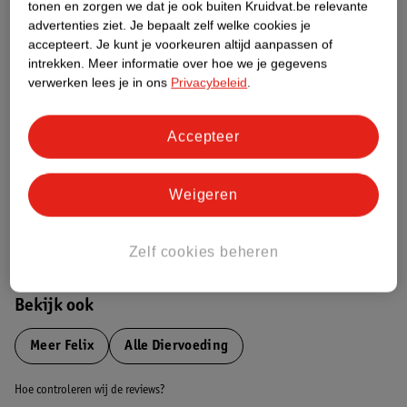
tonen en zorgen we dat je ook buiten Kruidvat.be relevante
advertenties ziet.
Je bepaalt zelf welke cookies je
Etiketinformatie
accepteert.
Je kunt je voorkeuren altijd aanpassen of
intrekken.
Meer informatie over hoe we je gegevens
verwerken lees je in ons
Privacybeleid
.
Nature Impact Score
Dit product heeft (nog) geen Nature
Accepteer
Impact Score.
Meer informatie
Weigeren
Bestel & Bezorginformatie
Zelf cookies beheren
Bekijk ook
Meer
Felix
Alle Diervoeding
Hoe controleren wij de reviews?