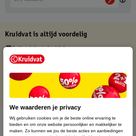
Kruidvat is altijd voordelig
Gratis ophalen in de winkel
Op werkdagen voor 22:00 uur besteld, volgende dag in huis
Gratis thuisbezorgd vanaf 50.00
Gratis retourneren binnen 30 dagen
Gratis punten met je Kruidvat kaart
We waarderen je privacy
Over dit product
Wij gebruiken cookies om je de beste online ervaring te
bieden en om onze website persoonlijker en makkelijker te
Productinformatie
maken.
Zo kunnen we jou de beste acties en aanbiedingen