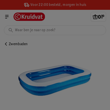
Voor 22:00 besteld, morgen in huis
0
.
00
Zwembaden