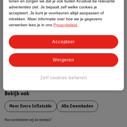
tonen en zorgen we dat je ook buiten Kruidvat.be relevante
advertenties ziet.
Je bepaalt zelf welke cookies je
Etiketinformatie
accepteert.
Je kunt je voorkeuren altijd aanpassen of
intrekken.
Meer informatie over hoe we je gegevens
verwerken lees je in ons
Privacybeleid
.
Nature Impact Score
Dit product heeft (nog) geen Nature
Accepteer
Impact Score.
Meer informatie
Weigeren
Bestel & Bezorginformatie
Zelf cookies beheren
Bekijk ook
Meer
Evora Inflatable
Alle Zwembaden
Hoe controleren wij de reviews?