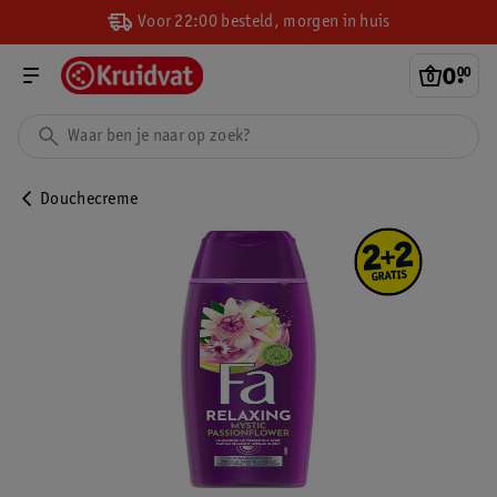
Voor 22:00 besteld, morgen in huis
0
.
00
Douchecreme