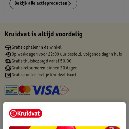
Bekijk alle actieproducten
Kruidvat is altijd voordelig
Gratis ophalen in de winkel
Op werkdagen voor 22:00 uur besteld, volgende dag in huis
Gratis thuisbezorgd vanaf 50.00
Gratis retourneren binnen 30 dagen
Gratis punten met je Kruidvat kaart
Over dit product
Productinformatie