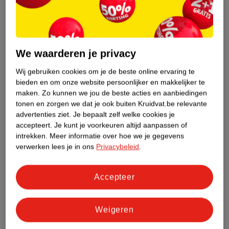
Etiketinformatie
We waarderen je privacy
Nature Impact Score
Dit product heeft (nog) geen Nature
Wij gebruiken cookies om je de beste online ervaring te
Impact Score.
bieden en om onze website persoonlijker en makkelijker te
Meer informatie
maken.
Zo kunnen we jou de beste acties en aanbiedingen
tonen en zorgen we dat je ook buiten Kruidvat.be relevante
advertenties ziet.
Je bepaalt zelf welke cookies je
accepteert.
Je kunt je voorkeuren altijd aanpassen of
Bestel & Bezorginformatie
intrekken.
Meer informatie over hoe we je gegevens
verwerken lees je in ons
Privacybeleid
.
Bekijk ook
Accepteer
Meer
Fa
Alle Douchecreme
Weigeren
Hoe controleren wij de reviews?