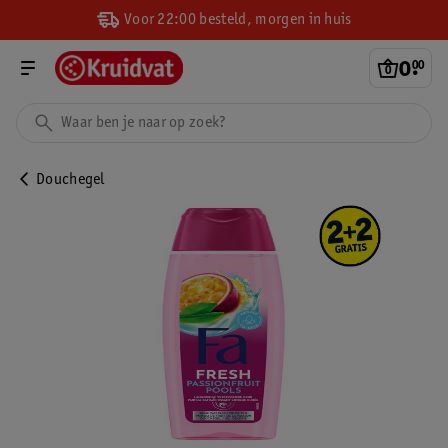
Voor 22:00 besteld, morgen in huis
0
.
00
Douchegel