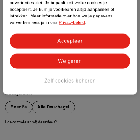
advertenties ziet.
Je bepaalt zelf welke cookies je
Etiketinformatie
accepteert.
Je kunt je voorkeuren altijd aanpassen of
intrekken.
Meer informatie over hoe we je gegevens
Nature Impact Score
verwerken lees je in ons
Privacybeleid
.
Dit product heeft (nog) geen Nature
Impact Score.
Accepteer
Meer informatie
Weigeren
Bestel & Bezorginformatie
Zelf cookies beheren
Bekijk ook
Meer
Fa
Alle Douchegel
Hoe controleren wij de reviews?