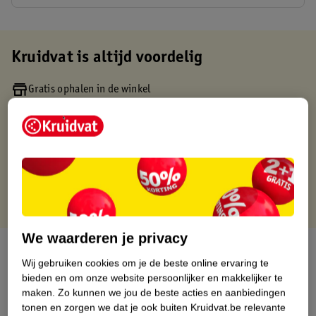
Kruidvat is altijd voordelig
Gratis ophalen in de winkel
Op werkdagen voor 22:00 uur besteld, volgende dag in huis
Gratis thuisbezorgd vanaf 50.00
Gratis retourneren binnen 30 dagen
Gratis punten met je Kruidvat kaart
We waarderen je privacy
Over dit product
Wij gebruiken cookies om je de beste online ervaring te
bieden en om onze website persoonlijker en makkelijker te
Productinformatie
maken.
Zo kunnen we jou de beste acties en aanbiedingen
tonen en zorgen we dat je ook buiten Kruidvat.be relevante