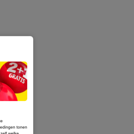
te
iedingen tonen
 zelf welke