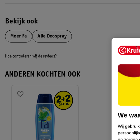
warmte, hete oppervlakken, vonken, open vuur en andere ontstekingsb
of op andere ontstekingsbronnen spuiten. Ook na gebruik niet doorbor
beschermen. Niet blootstellen aan temperaturen boven 50 °C.
Bekijk ook
Buiten het bereik van kinderen houden. Alleen gebruiken in goed geve
Meer
Fa
Alle Deospray
sprayen. Niet in de ogen spuiten.
EAN code:5410091729981,5410091640712
Hoe controleren wij de reviews?
ANDEREN KOCHTEN OOK
We waa
Wij gebrui
persoonlijk
en zorgen w