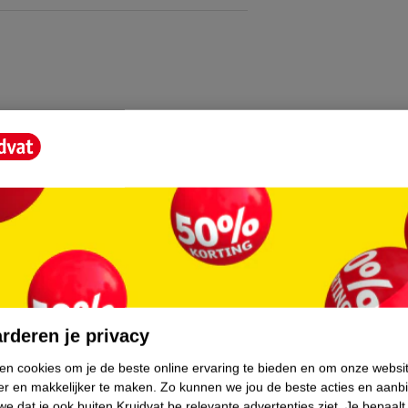
ronnen. Niet roken. Niet in een open vuur
en of verbranden. Tegen zonlicht
ntileerde ruimtes. In kleine hoeveelheden
rderen je privacy
ken cookies om je de beste online ervaring te bieden en om onze websi
er en makkelijker te maken.
Zo kunnen we jou de beste acties en aanb
e dat je ook buiten Kruidvat.be relevante advertenties ziet.
Je bepaalt