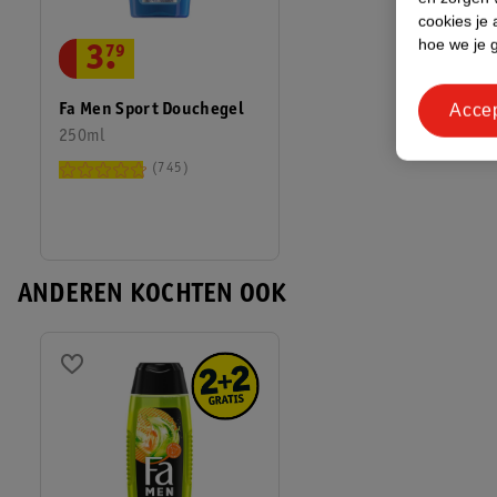
cookies je 
hoe we je 
3
.
79
Acce
Fa Men Sport Douchegel
250ml
745
ANDEREN KOCHTEN OOK