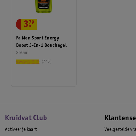
3
.
79
Fa Men Sport Energy
Boost 3-In-1 Douchegel
250ml
745
Kruidvat Club
Klantense
Activeer je kaart
Veelgestelde vr