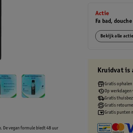
Actie
Fa bad, douche
Bekijk alle act
Kruidvat is 
Gratis ophalen
Op werkdagen v
Gratis thuisbe
Gratis retourn
Gratis punten 
. De vegan formule biedt 48 uur