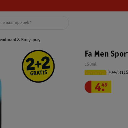
Deodorant & Bodyspray
Fa Men Spor
150ml
115
(4.66/5)
4
.
49