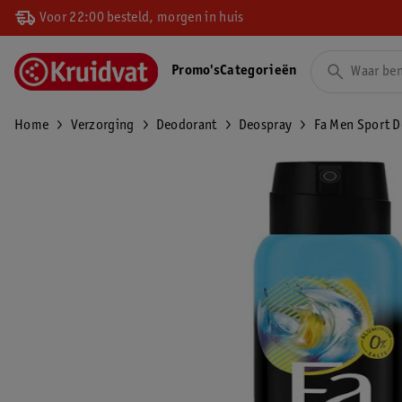
Voor 22:00 besteld, morgen in huis
Promo's
Categorieën
Home
Verzorging
Deodorant
Deospray
Fa Men Sport 