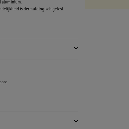
d aluminium.
delijkheid is dermatologisch getest.
core.
. Vermijd contact met je ogen.
ere wereld ontdekken.
arsten bij verhitting. Verwijderd houden van