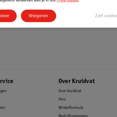
gegevens verwerken lees je in ons
Privacybeleid
.
pteer
Weigeren
Zelf cooki
structuur.
rvice
Over Kruidvat
agen
Over Kruidvat
Pers
eren
Winkelformule
Bedrijfsgegevens