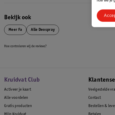
hoe we je 
Houd de spray rechtop op minimaal 15 cm van je oksels en spray.
Acce
*Vrij van dierlijke ingrediënten.
Bekijk ook
**Exclusief spraykop.
***Exclusief spraykop; recyclebaarheid afhankelijk van de lokale infra
Meer
Fa
Alle Deospray
EAN code:5410091729974,5410091640613
Hoe controleren wij de reviews?
Kruidvat Club
Klantense
Activeer je kaart
Veelgestelde vr
Alle voordelen
Contact
Gratis producten
Bestellen & lev
Mijn Kruidvat
Betalen