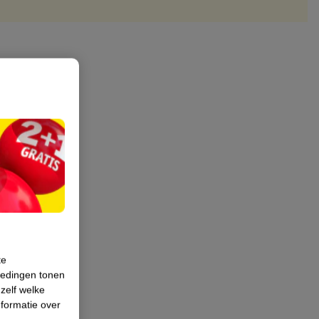
te
iedingen tonen
 zelf welke
formatie over