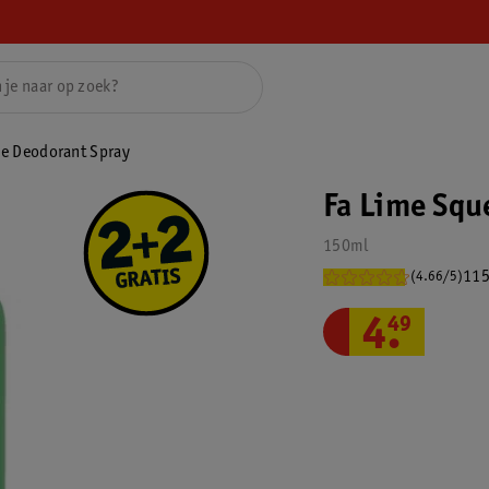
e Deodorant Spray
Fa Lime Squ
150ml
115
(4.66/5)
4
.
49