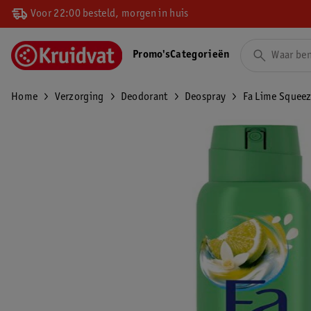
Voor 22:00 besteld, morgen in huis
Promo's
Categorieën
Home
Verzorging
Deodorant
Deospray
Fa Lime Squeez