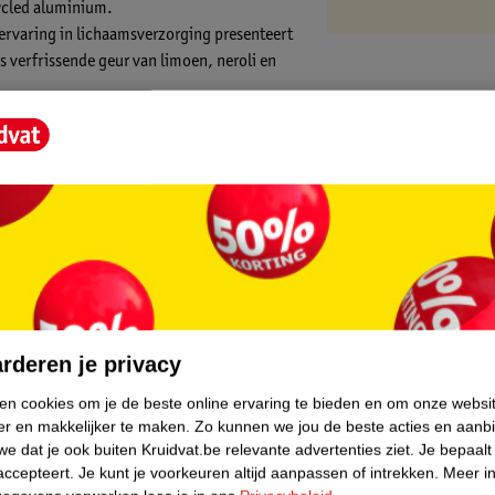
ycled aluminium.
 ervaring in lichaamsverzorging presenteert
 verfrissende geur van limoen, neroli en
erming. Het bestrijdt effectief
ng. De dermatologisch geteste,
nium spuitbus is gemaakt van 50% gerecycled
core.
rderen je privacy
ken cookies om je de beste online ervaring te bieden en om onze websi
er en makkelijker te maken.
Zo kunnen we jou de beste acties en aanb
e dat je ook buiten Kruidvat.be relevante advertenties ziet.
Je bepaalt
accepteert.
Je kunt je voorkeuren altijd aanpassen of intrekken.
Meer in