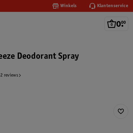
Winkels
Klantenservice
0
.
00
eeze Deodorant Spray
2 reviews