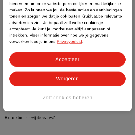
Etiketinformatie
bieden en om onze website persoonlijker en makkelijker te
maken.
Zo kunnen we jou de beste acties en aanbiedingen
tonen en zorgen we dat je ook buiten Kruidvat.be relevante
Nature Impact Score
advertenties ziet.
Je bepaalt zelf welke cookies je
accepteert.
Je kunt je voorkeuren altijd aanpassen of
Dit product heeft (nog) geen Nature
intrekken.
Meer informatie over hoe we je gegevens
Impact Score.
verwerken lees je in ons
Privacybeleid
.
Meer informatie
Accepteer
Bestel & Bezorginformatie
Weigeren
Bekijk ook
Zelf cookies beheren
Meer
Fa
Alle Deospray
Hoe controleren wij de reviews?