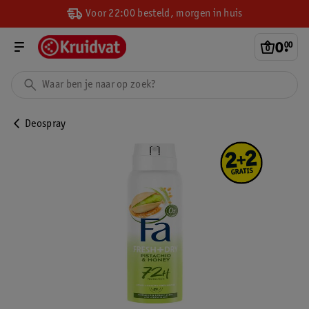
Voor 22:00 besteld, morgen in huis
0
.
00
Deospray