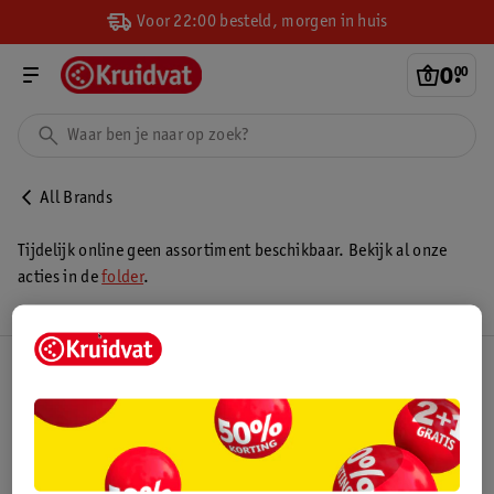
Voor 22:00 besteld, morgen in huis
0
.
00
All Brands
Tijdelijk online geen assortiment beschikbaar. Bekijk al onze
acties in de
folder
.
Kruidvat Club
Klantenservice