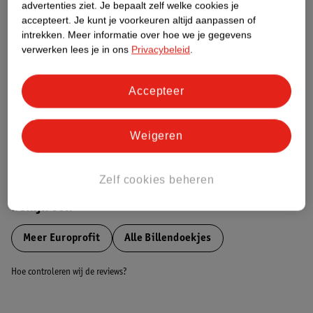
Etiketinformatie
advertenties ziet.
Je bepaalt zelf welke cookies je
accepteert.
Je kunt je voorkeuren altijd aanpassen of
intrekken.
Meer informatie over hoe we je gegevens
Nature Impact Score
verwerken lees je in ons
Privacybeleid
.
Dit product heeft (nog) geen Nature
Impact Score.
Accepteer
Meer informatie
Weigeren
Bestel & Bezorginformatie
Zelf cookies beheren
Bekijk ook
Meer
Europrofit
Alle Billendoekjes
Hoe controleren wij de reviews?