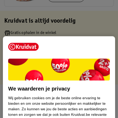
Kruidvat is altijd voordelig
Gratis ophalen in de winkel
Op werkdagen voor 22:00 uur besteld, volgende dag in huis
Gratis thuisbezorgd vanaf 50.00
Gratis retourneren binnen 30 dagen
Gratis punten met je Kruidvat kaart
We waarderen je privacy
Over dit product
Wij gebruiken cookies om je de beste online ervaring te
bieden en om onze website persoonlijker en makkelijker te
Productinformatie
maken.
Zo kunnen we jou de beste acties en aanbiedingen
tonen en zorgen we dat je ook buiten Kruidvat.be relevante