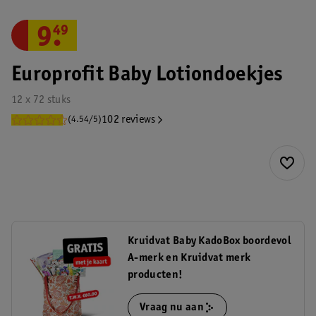
9
.
49
Europrofit Baby Lotiondoekjes
12 x 72 stuks
102 reviews
(4.54/5)
Kruidvat Baby KadoBox boordevol
A-merk en Kruidvat merk
producten!
Vraag nu aan