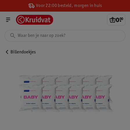
Voor 22:00 besteld, morgen in huis
0
.
00
Billendoekjes