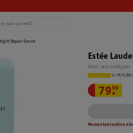
Night Repair Serum
Estée Laude
50ml - Alle huidtypen
36 
(4.78/5)
79
.
99
Momenteel online nie