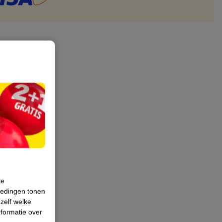
te
iedingen tonen
 zelf welke
formatie over