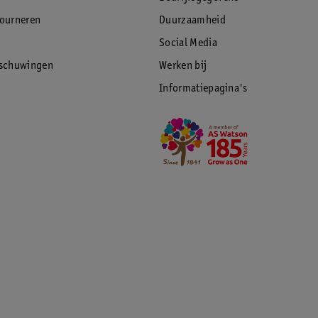
iteit
tourneren
Duurzaamheid
Social Media
rschuwingen
Werken bij
Informatiepagina's
 moisturizer. Smeer het zachtjes uit over je