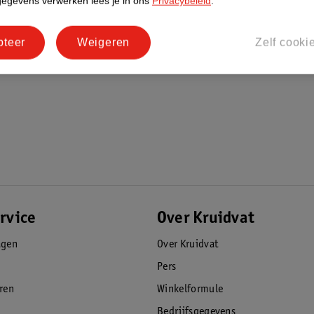
gegevens verwerken lees je in ons
Privacybeleid
.
den - een belangrijk onderdeel van het
pteer
Weigeren
Zelf cooki
 zichtbare effecten van schade door vrije
 infrarood en microstof. Het serum biedt
en tegen omgevingsinvloeden en om je huid
t 72 uur
rvice
Over Kruidvat
agen
Over Kruidvat
Pers
eren
Winkelformule
Bedrijfsgegevens