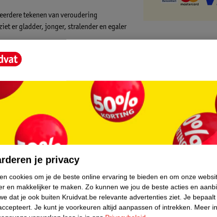
eerdere tekenen van veroudering
et er gladder, jonger, stralender en egaler
acht van de nacht voor zichtbare
 natuurlijke ritme van herstel en
is geschikt voor alle etniciteiten.
ces van je huid. Een hoog gehalte aan
core.
 het creëren van de perfecte omgeving om het
rderen je privacy
ken cookies om je de beste online ervaring te bieden en om onze websi
 van je huid om zichzelf zichtbaar te
er en makkelijker te maken.
Zo kunnen we jou de beste acties en aanb
vernieuwing van je huid van vitale nieuwe
e dat je ook buiten Kruidvat.be relevante advertenties ziet.
Je bepaalt
accepteert.
Je kunt je voorkeuren altijd aanpassen of intrekken.
Meer in