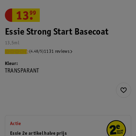
13
.
99
Essie Strong Start Basecoat
13,5ml
1131 reviews
(4.48/5)
Kleur
TRANSPARANT
Actie
Essie 2e artikel halve prijs