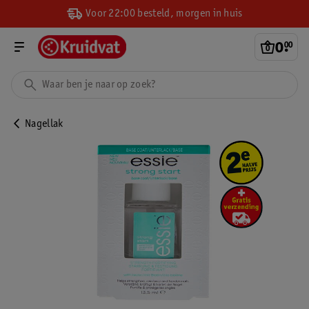
Voor 22:00 besteld, morgen in huis
0
.
00
Nagellak