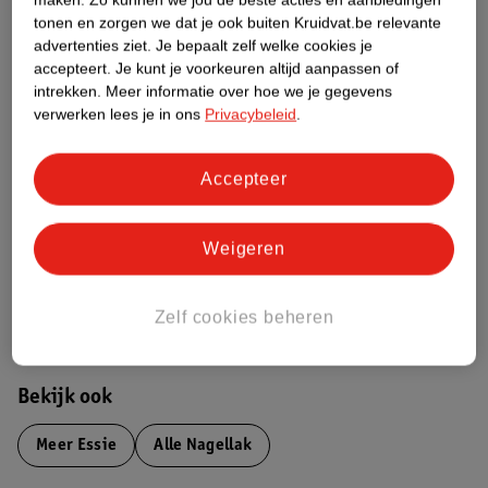
Productinformatie
tonen en zorgen we dat je ook buiten Kruidvat.be relevante
advertenties ziet.
Je bepaalt zelf welke cookies je
accepteert.
Je kunt je voorkeuren altijd aanpassen of
Etiketinformatie
intrekken.
Meer informatie over hoe we je gegevens
verwerken lees je in ons
Privacybeleid
.
Nature Impact Score
Accepteer
Dit product heeft (nog) geen Nature
Impact Score.
Meer informatie
Weigeren
Bestel & Bezorginformatie
Zelf cookies beheren
Bekijk ook
Meer
Essie
Alle Nagellak