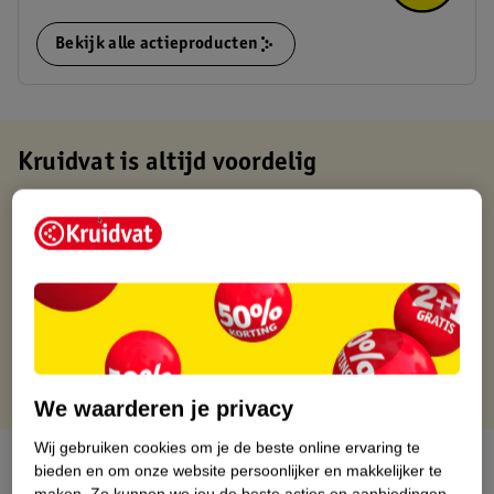
Bekijk alle actieproducten
Kruidvat is altijd voordelig
Gratis ophalen in de winkel
Op werkdagen voor 22:00 uur besteld, volgende dag in huis
Gratis thuisbezorgd vanaf 50.00
Gratis retourneren binnen 30 dagen
Gratis punten met je Kruidvat kaart
We waarderen je privacy
Wij gebruiken cookies om je de beste online ervaring te
Over dit product
bieden en om onze website persoonlijker en makkelijker te
maken.
Zo kunnen we jou de beste acties en aanbiedingen