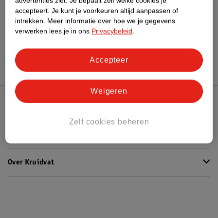
Bekijk ook
advertenties ziet.
Je bepaalt zelf welke cookies je
accepteert.
Je kunt je voorkeuren altijd aanpassen of
intrekken.
Meer informatie over hoe we je gegevens
Meer
Essie
Alle Nagellak
verwerken lees je in ons
Privacybeleid
.
Hoe controleren wij de reviews?
Accepteer
Weigeren
Kruidvat Club
Zelf cookies beheren
Klantenservice
Over Kruidvat