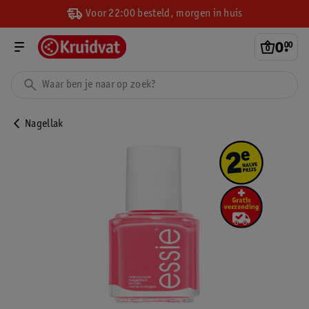
Voor 22:00 besteld, morgen in huis
0
.
00
Nagellak