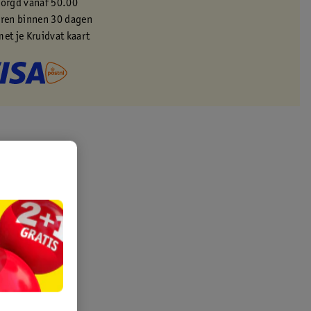
zorgd vanaf 50.00
eren binnen 30 dagen
met je Kruidvat kaart