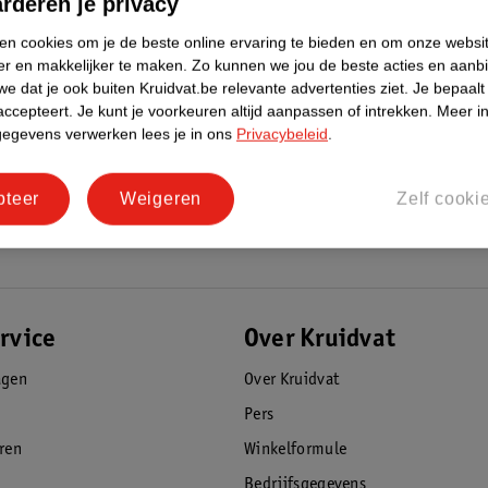
rderen je privacy
ken cookies om je de beste online ervaring te bieden en om onze websi
er en makkelijker te maken.
Zo kunnen we jou de beste acties en aanb
e dat je ook buiten Kruidvat.be relevante advertenties ziet.
Je bepaalt
accepteert.
Je kunt je voorkeuren altijd aanpassen of intrekken.
Meer in
gegevens verwerken lees je in ons
Privacybeleid
.
pteer
Weigeren
Zelf cooki
rvice
Over Kruidvat
agen
Over Kruidvat
Pers
eren
Winkelformule
Bedrijfsgegevens