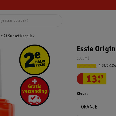
Me At Sunset Nagellak
Essie Origi
13,5ml
126
(4.68/5)
13
.
49
Kleur
ORANJE