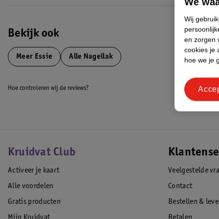
We waa
Wij gebrui
persoonlijk
Bekijk ook
en zorgen w
cookies je 
Meer
Essie
Alle Nagellak
hoe we je 
Acce
Hoe controleren wij de reviews?
Kruidvat Club
Klantense
Activeer je kaart
Veelgestelde vr
Alle voordelen
Contact
Gratis producten
Bestellen & lev
Mijn Kruidvat
Betalen