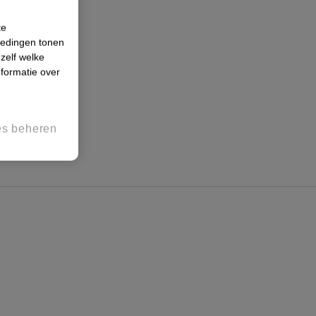
te
iedingen tonen
 zelf welke
formatie over
es beheren