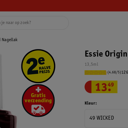
d Nagellak
Essie Origi
13,5ml
126
(4.68/5)
13
.
49
Kleur
49 WICKED