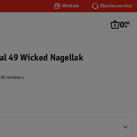
Winkels
Klantenservice
0
.
00
nal 49 Wicked Nagellak
30 reviews