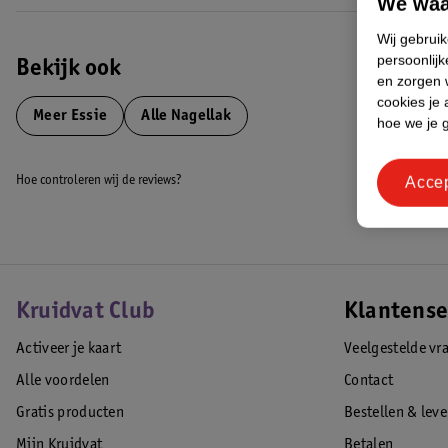
We waa
Wij gebrui
persoonlijk
Bekijk ook
en zorgen w
cookies je 
Meer
Essie
Alle Nagellak
hoe we je 
Acce
Hoe controleren wij de reviews?
Kruidvat Club
Klantense
Activeer je kaart
Veelgestelde vr
Alle voordelen
Contact
Gratis producten
Bestellen & lev
Mijn Kruidvat
Betalen