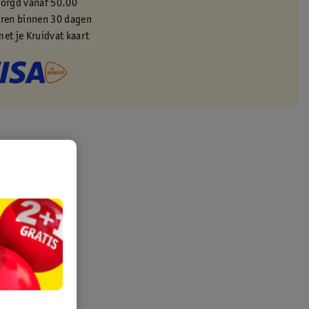
zorgd vanaf 50.00
eren binnen 30 dagen
met je Kruidvat kaart