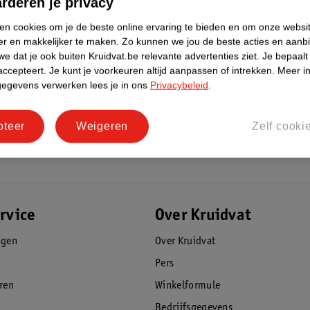
rderen je privacy
ken cookies om je de beste online ervaring te bieden en om onze websi
er en makkelijker te maken.
Zo kunnen we jou de beste acties en aanb
e dat je ook buiten Kruidvat.be relevante advertenties ziet.
Je bepaalt
accepteert.
Je kunt je voorkeuren altijd aanpassen of intrekken.
Meer in
gegevens verwerken lees je in ons
Privacybeleid
.
pteer
Weigeren
Zelf cooki
rvice
Over Kruidvat
agen
Over Kruidvat
Pers
eren
Winkelformule
Bedrijfsgegevens