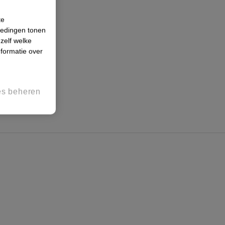
te
iedingen tonen
 zelf welke
formatie over
es beheren