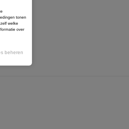
te
iedingen tonen
 zelf welke
formatie over
es beheren