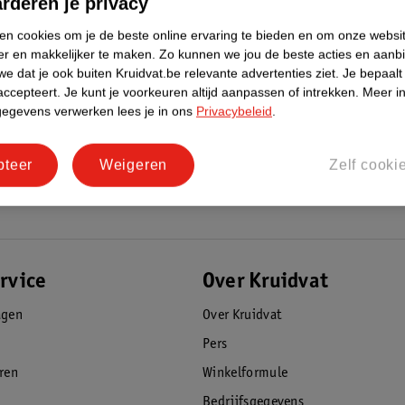
rderen je privacy
ken cookies om je de beste online ervaring te bieden en om onze websi
er en makkelijker te maken.
Zo kunnen we jou de beste acties en aanb
e dat je ook buiten Kruidvat.be relevante advertenties ziet.
Je bepaalt
accepteert.
Je kunt je voorkeuren altijd aanpassen of intrekken.
Meer in
gegevens verwerken lees je in ons
Privacybeleid
.
pteer
Weigeren
Zelf cooki
rvice
Over Kruidvat
agen
Over Kruidvat
Pers
eren
Winkelformule
Bedrijfsgegevens