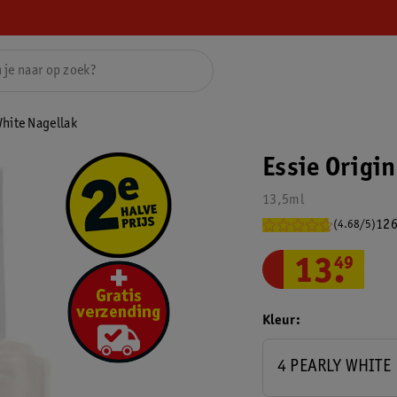
White Nagellak
Essie Origin
13,5ml
126
(4.68/5)
13
.
49
Kleur
4 PEARLY WHITE