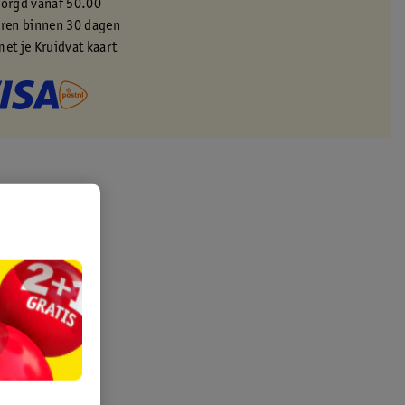
zorgd vanaf 50.00
eren binnen 30 dagen
met je Kruidvat kaart