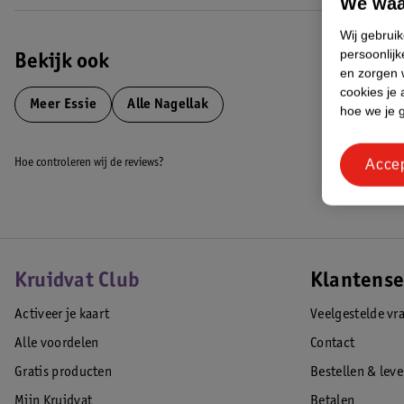
We waa
Wij gebrui
persoonlijk
Bekijk ook
en zorgen w
cookies je 
Meer
Essie
Alle Nagellak
hoe we je 
Acce
Hoe controleren wij de reviews?
Kruidvat Club
Klantense
Activeer je kaart
Veelgestelde vr
Alle voordelen
Contact
Gratis producten
Bestellen & lev
Mijn Kruidvat
Betalen