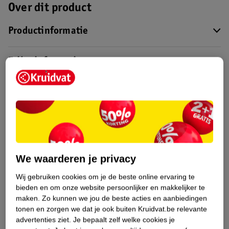
Over dit product
Productinformatie
Etiketinformatie
Nature Impact Score
Dit product heeft (nog) geen Nature
Impact Score.
Meer informatie
We waarderen je privacy
Bestel & Bezorginformatie
Wij gebruiken cookies om je de beste online ervaring te
bieden en om onze website persoonlijker en makkelijker te
maken.
Zo kunnen we jou de beste acties en aanbiedingen
Bekijk ook
tonen en zorgen we dat je ook buiten Kruidvat.be relevante
advertenties ziet.
Je bepaalt zelf welke cookies je