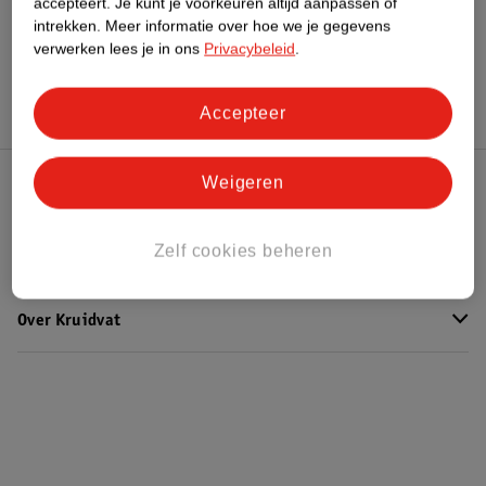
accepteert.
Je kunt je voorkeuren altijd aanpassen of
Meer
Essie
Alle Nagellak
intrekken.
Meer informatie over hoe we je gegevens
verwerken lees je in ons
Privacybeleid
.
Hoe controleren wij de reviews?
Accepteer
Weigeren
Kruidvat Club
Zelf cookies beheren
Klantenservice
Over Kruidvat