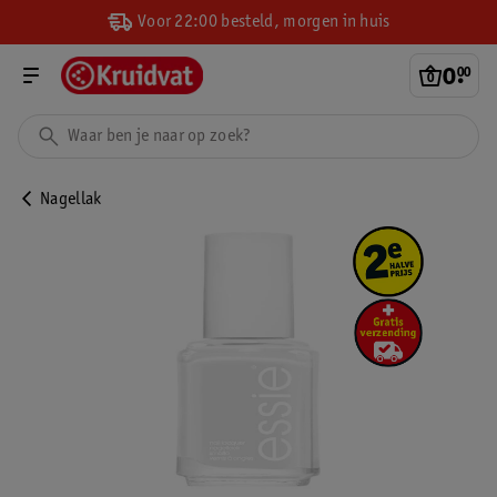
Voor 22:00 besteld, morgen in huis
0
.
00
Nagellak