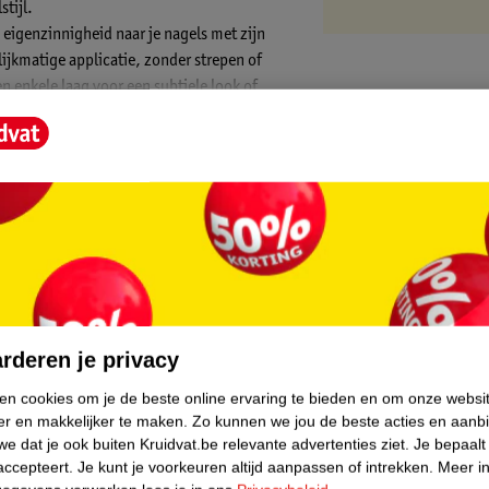
stijl.
 eigenzinnigheid naar je nagels met zijn
ijkmatige applicatie, zonder strepen of
n enkele laag voor een subtiele look of
nagels een speelse uitstraling die de
gen te maken over chippen of vervagen. De
n levendig uitzien, zonder dat je tussendoor
je uit met vrienden gepland hebt, deze
jn voor elke gelegenheid.
core.
ierlijke ingrediënten.
rderen je privacy
ken cookies om je de beste online ervaring te bieden en om onze websi
er en makkelijker te maken.
Zo kunnen we jou de beste acties en aanb
e dat je ook buiten Kruidvat.be relevante advertenties ziet.
Je bepaalt
accepteert.
Je kunt je voorkeuren altijd aanpassen of intrekken.
Meer in