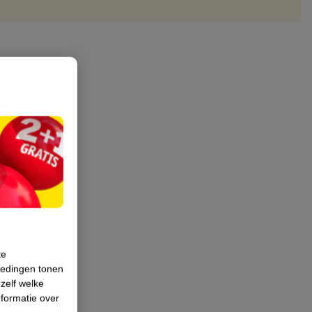
te
iedingen tonen
 zelf welke
formatie over