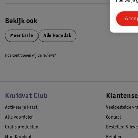
hoe we je 
Acce
Bekijk ook
Meer
Essie
Alle Nagellak
Hoe controleren wij de reviews?
Kruidvat Club
Klantense
Activeer je kaart
Veelgestelde vr
Alle voordelen
Contact
Gratis producten
Bestellen & lev
Mijn Kruidvat
Betalen