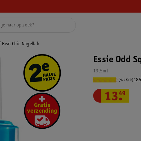
 Beat Chic Nagellak
Essie Odd S
13,5ml
185
(4.58/5)
13
.
49