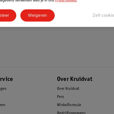
gegevens verwerken lees je in ons
Privacybeleid
.
pteer
Weigeren
Zelf cooki
rvice
Over Kruidvat
agen
Over Kruidvat
Pers
eren
Winkelformule
Bedrijfsgegevens