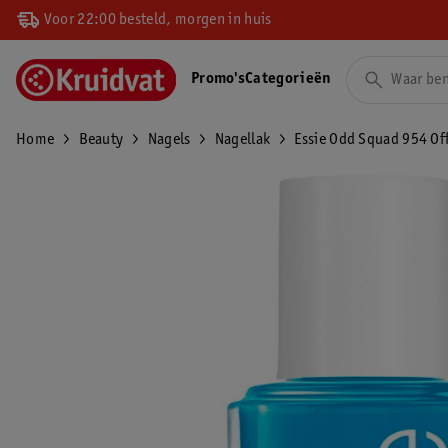
Voor 22:00 besteld, morgen in huis
Promo's
Categorieën
Home
Beauty
Nagels
Nagellak
Essie Odd Squad 954 Off