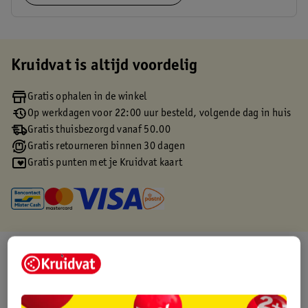
Kruidvat is altijd voordelig
Gratis ophalen in de winkel
Op werkdagen voor 22:00 uur besteld, volgende dag in huis
Gratis thuisbezorgd vanaf 50.00
Gratis retourneren binnen 30 dagen
Gratis punten met je Kruidvat kaart
Over dit product
Productinformatie