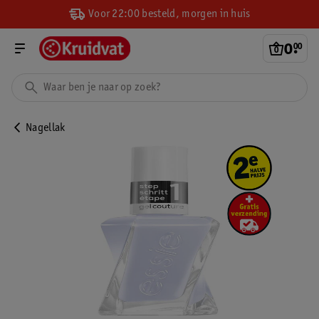
Voor 22:00 besteld, morgen in huis
0
.
00
Nagellak