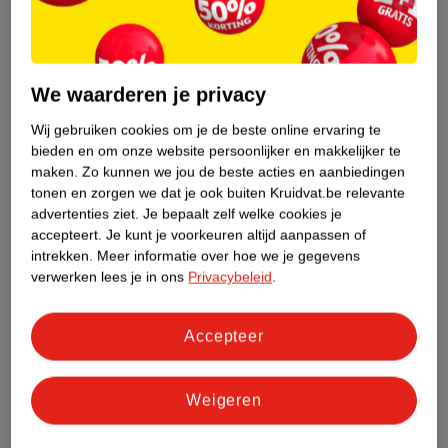
Etiketinformatie
Nature Impact Score
We waarderen je privacy
Dit product heeft (nog) geen Nature
Wij gebruiken cookies om je de beste online ervaring te
Impact Score.
bieden en om onze website persoonlijker en makkelijker te
Meer informatie
maken.
Zo kunnen we jou de beste acties en aanbiedingen
tonen en zorgen we dat je ook buiten Kruidvat.be relevante
advertenties ziet.
Je bepaalt zelf welke cookies je
accepteert.
Je kunt je voorkeuren altijd aanpassen of
Bestel & Bezorginformatie
intrekken.
Meer informatie over hoe we je gegevens
verwerken lees je in ons
Privacybeleid
.
Bekijk ook
Accepteer
Meer
Essie
Alle Nagellak
Weigeren
Hoe controleren wij de reviews?