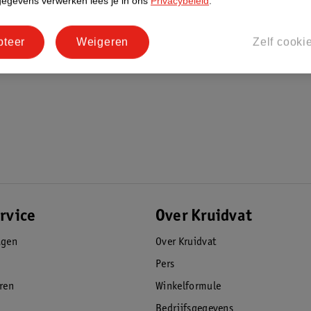
gegevens verwerken lees je in ons
Privacybeleid
.
pteer
Weigeren
Zelf cooki
rvice
Over Kruidvat
agen
Over Kruidvat
Pers
eren
Winkelformule
Bedrijfsgegevens