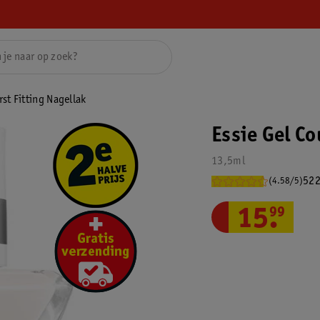
rst Fitting Nagellak
Essie Gel Co
13,5ml
522
(4.58/5)
15
.
99