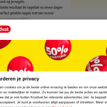
look op je nagels.
t beste resultaat de nagellak na zeven dagen
perfect gelakte nagels met een mooie
als gewone nagellak.
dehuizen die haute couture collecties
effectiviteit en een op en top luxe
ie die meebeweegt met je nagels om
 je met de speciale kwast je nagellak
core.
rderen je privacy
ken cookies om je de beste online ervaring te bieden en om onze websi
er en makkelijker te maken.
Zo kunnen we jou de beste acties en aanb
e dat je ook buiten Kruidvat.be relevante advertenties ziet.
Je bepaalt
accepteert.
Je kunt je voorkeuren altijd aanpassen of intrekken.
Meer in