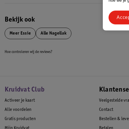
hoe we je 
Acce
Bekijk ook
Meer
Essie
Alle Nagellak
Hoe controleren wij de reviews?
Kruidvat Club
Klantense
Activeer je kaart
Veelgestelde vr
Alle voordelen
Contact
Gratis producten
Bestellen & lev
Mijn Kruidvat
Betalen