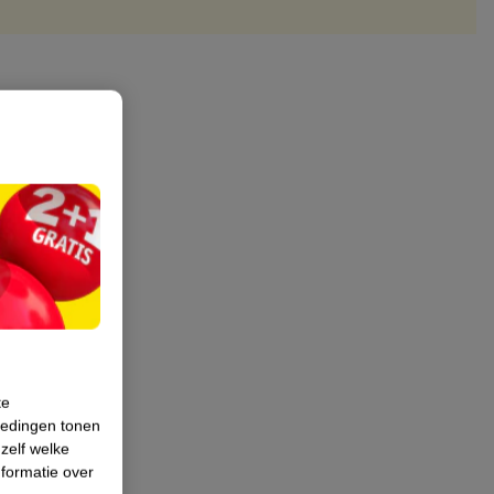
te
iedingen tonen
 zelf welke
formatie over