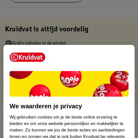
Kruidvat is altijd voordelig
Gratis ophalen in de winkel
Op werkdagen voor 22:00 uur besteld, volgende dag in huis
Gratis thuisbezorgd vanaf 50.00
Gratis retourneren binnen 30 dagen
Gratis punten met je Kruidvat kaart
We waarderen je privacy
Over dit product
Wij gebruiken cookies om je de beste online ervaring te
bieden en om onze website persoonlijker en makkelijker te
Productinformatie
maken.
Zo kunnen we jou de beste acties en aanbiedingen
tonen en zorgen we dat je ook buiten Kruidvat.be relevante