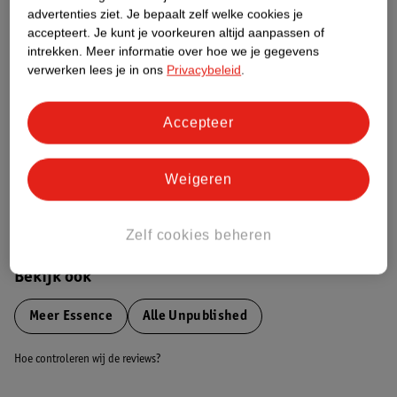
advertenties ziet.
Je bepaalt zelf welke cookies je
Etiketinformatie
accepteert.
Je kunt je voorkeuren altijd aanpassen of
intrekken.
Meer informatie over hoe we je gegevens
verwerken lees je in ons
Privacybeleid
.
Nature Impact Score
Dit product heeft (nog) geen Nature
Impact Score.
Accepteer
Meer informatie
Weigeren
Bestel & Bezorginformatie
Zelf cookies beheren
Bekijk ook
Meer
Essence
Alle Unpublished
Hoe controleren wij de reviews?