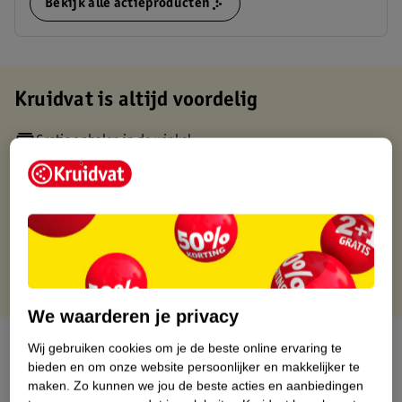
Bekijk alle actieproducten
Kruidvat is altijd voordelig
Gratis ophalen in de winkel
Op werkdagen voor 22:00 uur besteld, volgende dag in huis
Gratis thuisbezorgd vanaf 50.00
Gratis retourneren binnen 30 dagen
Gratis punten met je Kruidvat kaart
We waarderen je privacy
Over dit product
Wij gebruiken cookies om je de beste online ervaring te
bieden en om onze website persoonlijker en makkelijker te
Productinformatie
maken.
Zo kunnen we jou de beste acties en aanbiedingen