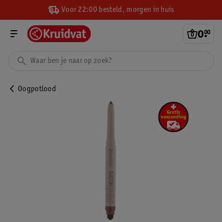
Voor 22:00 besteld, morgen in huis
0
.
00
Oogpotlood