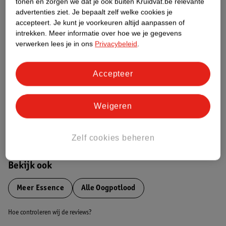
tonen en zorgen we dat je ook buiten Kruidvat.be relevante
advertenties ziet.
Je bepaalt zelf welke cookies je
Etiketinformatie
accepteert.
Je kunt je voorkeuren altijd aanpassen of
intrekken.
Meer informatie over hoe we je gegevens
verwerken lees je in ons
Privacybeleid
.
Nature Impact Score
Dit product heeft (nog) geen Nature
Accepteer
Impact Score.
Meer informatie
Weigeren
Bestel & Bezorginformatie
Zelf cookies beheren
Bekijk ook
Meer
Essence
Alle Oogpotlood
Hoe controleren wij de reviews?