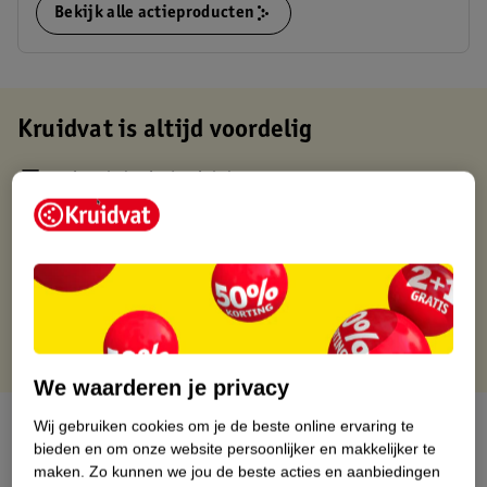
Bekijk alle actieproducten
Kruidvat is altijd voordelig
Gratis ophalen in de winkel
Op werkdagen voor 22:00 uur besteld, volgende dag in huis
Gratis thuisbezorgd vanaf 50.00
Gratis retourneren binnen 30 dagen
Gratis punten met je Kruidvat kaart
We waarderen je privacy
Over dit product
Wij gebruiken cookies om je de beste online ervaring te
bieden en om onze website persoonlijker en makkelijker te
maken.
Zo kunnen we jou de beste acties en aanbiedingen
Productinformatie