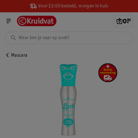
Voor 22:00 besteld, morgen in huis
0
.
00
Mascara