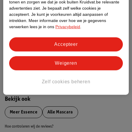
tonen en zorgen we dat je ook buiten Kruidvat.be relevante
advertenties ziet.
Je bepaalt zelf welke cookies je
Etiketinformatie
accepteert.
Je kunt je voorkeuren altijd aanpassen of
intrekken.
Meer informatie over hoe we je gegevens
verwerken lees je in ons
Privacybeleid
.
Nature Impact Score
Dit product heeft (nog) geen Nature
Accepteer
Impact Score.
Meer informatie
Weigeren
Bestel & Bezorginformatie
Zelf cookies beheren
Bekijk ook
Meer
Essence
Alle Mascara
Hoe controleren wij de reviews?